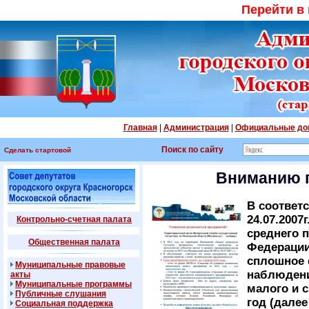
Перейти в
Главная
|
Администрация
|
Официальные до
Поиск по сайту
Сделать стартовой
Вниманию 
В соответ
24.07.2007
Контрольно-счетная палата
среднего 
Общественная палата
Федерации
сплошное 
Муниципальные правовые
наблюдени
акты
Муниципальные программы
малого и 
Публичные слушания
год (дале
Социальная поддержка