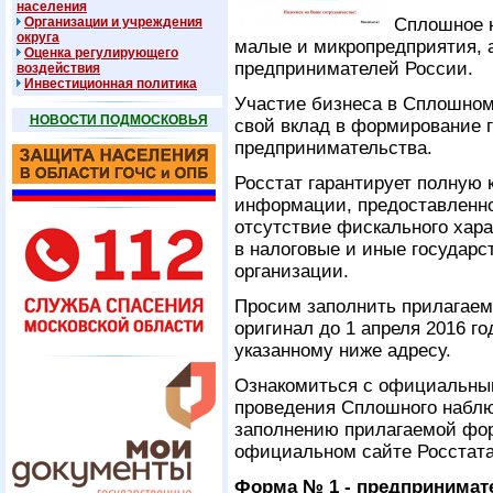
населения
Организации и учреждения
Сплошное н
округа
малые и микропредприятия, 
Оценка регулирующего
предпринимателей России.
воздействия
Инвестиционная политика
Участие бизнеса в Сплошном
НОВОСТИ ПОДМОСКОВЬЯ
свой вклад в формирование 
предпринимательства.
Росстат гарантирует полную
информации, предоставленн
отсутствие фискального хара
в налоговые и иные государ
организации.
Просим заполнить прилагае
оригинал до 1 апреля 2016 г
указанному ниже адресу.
Ознакомиться с официальным
проведения Сплошного наблю
заполнению прилагаемой фо
официальном сайте Росстата
Форма
№ 1 - предпринимат