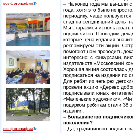
– На конец года мы вы-шли с
все фотографии
года, хотя это было непрос
периодику, чаще пользуются
спад на сегодняшний день н
Мы стараемся использовать 
подписчиков. Проводим декад
которые цена издания значит
рекламируем эти акции. Сот
помогают нам проводить дек
интересно: с конкурсами, ви
издательств «Московский ко
Хорошая акция состоялась д
подписаться на издания по с
Для ребят из четырех детски
провели акцию «Дерево добр
подписывали юных читателей
«Маленькие художники», «Чит
подарком ребятам стали 38 э
издания.
– Большинство подписчиков
поколения?
– Да, традиционно подписыв
все фотографии