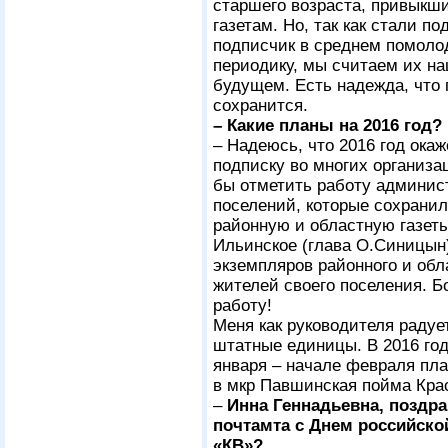
старшего возраста, привыкш
газетам. Но, так как стали п
подписчик в среднем помолод
периодику, мы считаем их н
будущем. Есть надежда, что 
сохранится.
– Какие планы на 2016 год?
– Надеюсь, что 2016 год окаж
подписку во многих организа
бы отметить работу админист
поселений, которые сохрани
районную и областную газет
Ильинское (глава О.Синицын
экземпляров районного и об
жителей своего поселения. Б
работу!
Меня как руководителя радует
штатные единицы. В 2016 год
января – начале февраля пла
в мкр Павшинская пойма Крас
–
Инна Геннадьевна, поздр
почтамта с Днем российско
«КВ»?