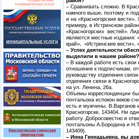
район?
– Сравнивать сложно. В Крас
намного выше, поэтому и под
и на «Красногорские вести». 
примеру, в Истринском район
«Красногорских вестей». Ли
являются местные издания: 
МУНИЦИПАЛЬНЫЕ УСЛУГИ
край», «Истринские вести», 
– Успех деятельности обес
выделили в нашем районе?
– В каждой работе есть свои 
отношение к подписчикам, от
руководству отделения связ
отделения связи в Красногорск
на ул. Ленина, 26а.
Объемы корреспонденции быв
почтальона испокон веков сч
есть и мужчины. В.Варганов 
Красногорске, 143404. Ни одн
работу. Добросовестно и отв
почтальоны А.Бородина и Н.Т
143409).
Красногорская городская
прокуратура
– Инна Геннадьевна, вы до