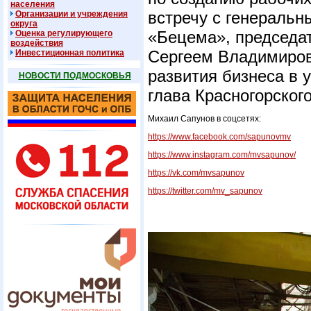
населения
встречу с генераль
Организации и учреждения
округа
«Бецема», председат
Оценка регулирующего
воздействия
Сергеем Владимиро
Инвестиционная политика
развития бизнеса в 
НОВОСТИ ПОДМОСКОВЬЯ
глава Красногорског
Михаил Сапунов в соцсетях:
https://www.facebook.com/sapunovmv
https://www.instagram.com/mvsapunov/
https://vk.com/mvsapunov
https://twitter.com/mv_sapunov