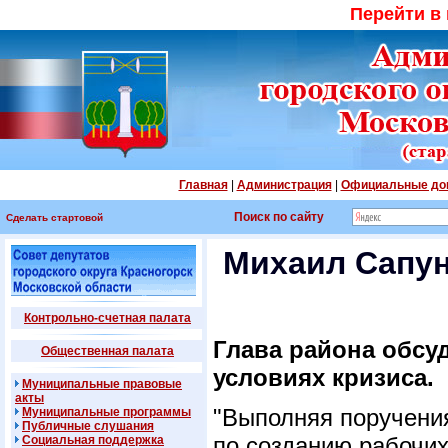
Перейти в
Главная
|
Администрация
|
Официальные до
Поиск по сайту
Сделать стартовой
Михаил Сапу
Контрольно-счетная палата
Глава района обсу
Общественная палата
условиях кризиса.
Муниципальные правовые
акты
"Выполняя поручени
Муниципальные программы
Публичные слушания
по созданию рабочих
Социальная поддержка