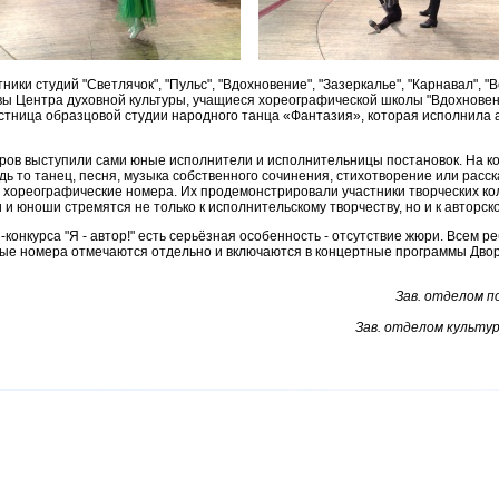
ки студий "Светлячок", "Пульс", "Вдохновение", "Зазеркалье", "Карнавал", "Вес
ивы Центра духовной культуры, учащиеся хореографической школы "Вдохновен
стница образцовой студии народного танца «Фантазия», которая исполнила 
ов выступили сами юные исполнители и исполнительницы постановок. На ко
ь то танец, песня, музыка собственного сочинения, стихотворение или расска
 хореографические номера. Их продемонстрировали участники творческих ко
ти и юноши стремятся не только к исполнительскому творчеству, но и к авторс
конкурса "Я - автор!" есть серьёзная особенность - отсутствие жюри. Всем 
ные номера отмечаются отдельно и включаются в концертные программы Двор
Зав. отделом п
Зав. отделом культу