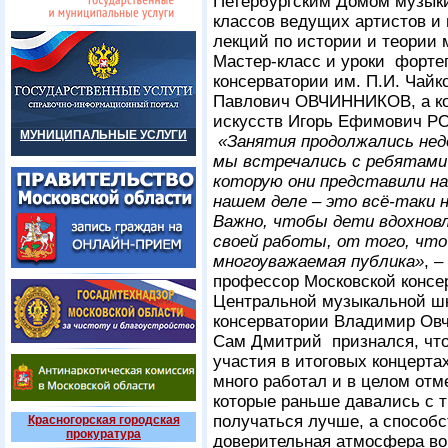
Петербургским Домом музыки
классов ведущих артистов и 
лекций по истории и теории 
Мастер-класс и уроки форте
консерватории им. П.И. Чайк
Павлович ОВЧИННИКОВ, а ко
искусств Игорь Ефимович Р
МУНИЦИПАЛЬНЫЕ УСЛУГИ
«Занятия продолжались недо
мы встречались с ребятами 
которую они представили на
нашем деле – это всё-таки н
Важно, чтобы дети вдохновл
своей работы, от того, что
многоуважаемая публика»
, 
профессор Московской консер
Центральной музыкальной шк
консерватории Владимир Овч
Сам Дмитрий признался, что
участия в итоговых концерта
много работал и в целом отм
которые раньше давались с т
получаться лучше, а способс
Красногорская городская
прокуратура
доверительная атмосфера во