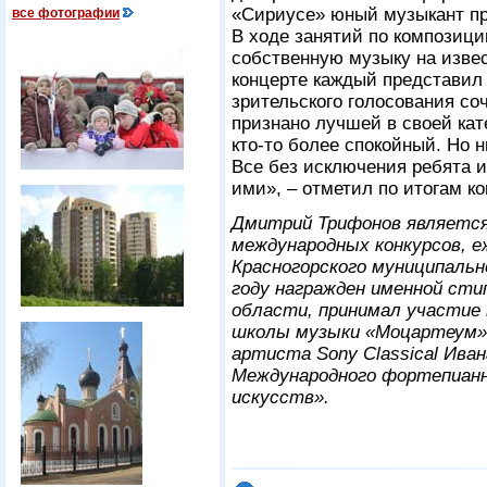
«Сириусе» юный музыкант пр
все фотографии
В ходе занятий по композиц
собственную музыку на извес
концерте каждый представил 
зрительского голосования с
признано лучшей в своей кате
кто-то более спокойный. Но 
Все без исключения ребята 
ими», – отметил по итогам к
Дмитрий Трифонов являетс
международных конкурсов, 
Красногорского муниципальн
году награжден именной сти
области, принимал участие
школы музыки «Моцартеум» 
артиста Sony Classical Ива
Международного фортепианн
искусств».