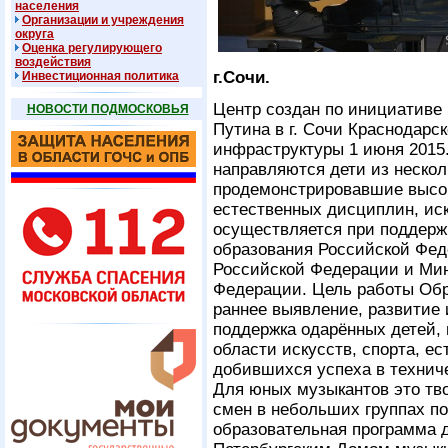
населения
Организации и учреждения
округа
Оценка регулирующего
воздействия
г.Сочи.
Инвестиционная политика
Центр создан по инициативе
НОВОСТИ ПОДМОСКОВЬЯ
Путина в г. Сочи Краснодарс
инфраструктуры 1 июня 2015
направляются дети из нескол
продемонстрировавшие высок
естественных дисциплин, иск
осуществляется при поддерж
образования Российской Фед
Российской Федерации и Мин
Федерации. Цель работы Обр
раннее выявление, развитие
поддержка одарённых детей,
области искусств, спорта, е
добившихся успеха в технич
Для юных музыкантов это тв
смен в небольших группах п
образовательная программа д