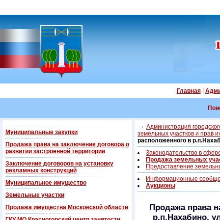
Главная
|
Адми
Пои
Администрация городского
Муниципальные закупки
земельных участков и прав 
расположенного в р.п.Наха
Продажа права на заключение договора о
развитии застроенной территории
Законодательство в сфере
Продажа земельных учас
Заключение договоров на установку
Предоставление земельны
рекламных конструкций
Информационные сообще
Муниципальное имущество
Аукционы
Земельные участки
Продажа права н
Продажа имущества Московской области
р.п.Нахабино, у
ГКУ МО Красногорский центр занятости