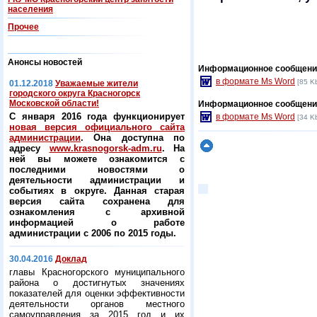
населения
Прочее
Анонсы новостей
Информационное сообщение
в формате Ms Word
[85 K
01.12.2018
Уважаемые жители
городского округа Красногорск
Московской области!
Информационное сообщение
С января 2016 года функционирует
в формате Ms Word
[34 K
новая версия официального сайта
администрации
. Она доступна по
адресу
www.krasnogorsk-adm.ru
. На
ней вы можете ознакомится с
последними новостями о
деятельности администрации и
событиях в округе. Данная старая
версия сайта сохранена для
ознакомления с архивной
информацией о работе
администрации с 2006 по 2015 годы.
30.04.2016
Доклад
главы Красногорского муниципального
района о достигнутых значениях
показателей для оценки эффективности
деятельности органов местного
самоуправления за 2015 год и их