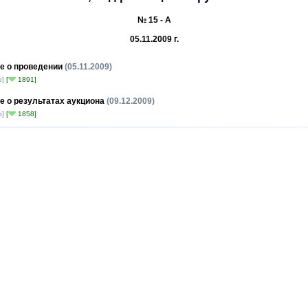
№ 15 - А
05.11.2009 г.
 о проведении
(05.11.2009)
b]
[
1891]
 о результатах аукциона
(09.12.2009)
b]
[
1858]