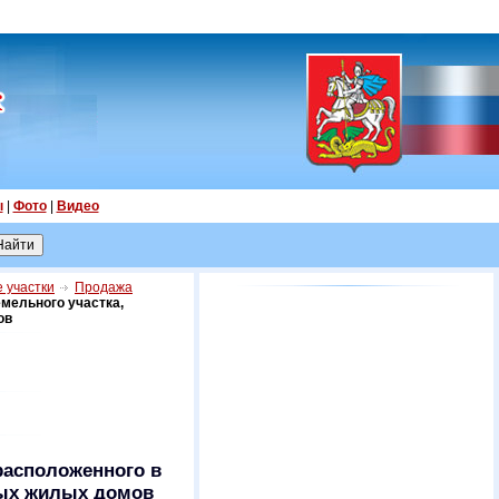
ы
|
Фото
|
Видео
 участки
Продажа
мельного участка,
ов
расположенного в
жных жилых домов