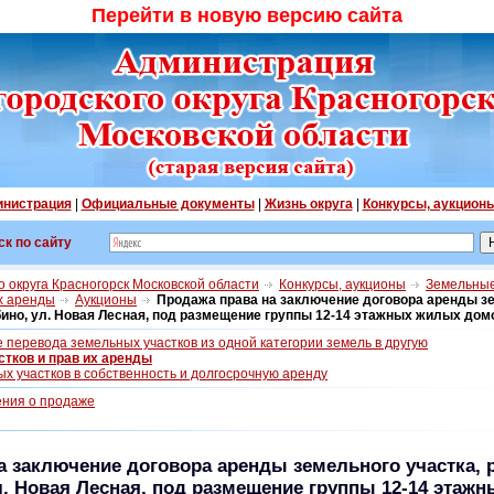
Перейти в новую версию сайта
нистрация
|
Официальные документы
|
Жизнь округа
|
Конкурсы, аукцион
ск по сайту
 округа Красногорск Московской области
Конкурсы, аукционы
Земельные
их аренды
Аукционы
Продажа права на заключение договора аренды зе
бино, ул. Новая Лесная, под размещение группы 12-14 этажных жилых дом
 перевода земельных участков из одной категории земель в другую
тков и прав их аренды
х участков в собственность и долгосрочную аренду
ния о продаже
а заключение договора аренды земельного участка, 
л. Новая Лесная, под размещение группы 12-14 эта