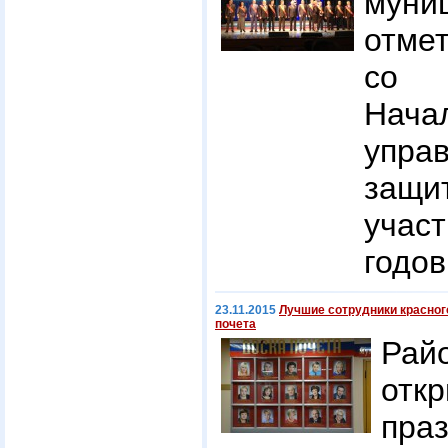
мун
отме
со 
Нача
упра
защи
учас
годо
23.11.2015
Лучшие сотрудники красног
почета
Рай
от
пр