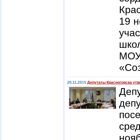
Кра
19 н
уча
шко
МО
«Со
20.11.2015
Депутаты Красногорска утв
Де
деп
пос
с
ноя