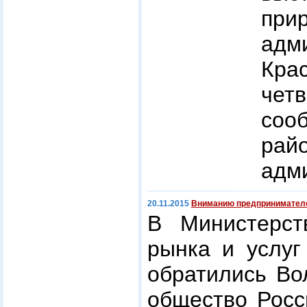
при
адм
Кра
чет
соо
рай
адм
20.11.2015
Вниманию предпринимател
В Министерств
рынка и услуг
обратились Во
общество Росс