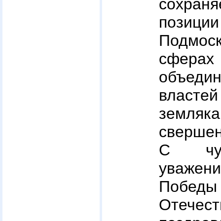
сохран
позиц
Подмос
сфер
объед
власте
земляк
свершен
С чув
уважен
Побе
Отече