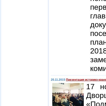
пер
гла
док
пос
пла
201
зам
коми
20.11.2015
Презентация историко-крае
17 н
Дво
«Под