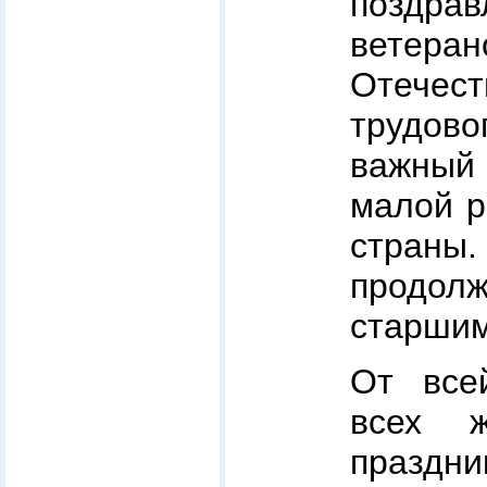
поздра
вете
Отече
трудово
важный
малой р
стра
продол
старшим
От все
всех 
праздни