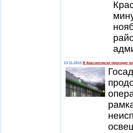
Кра
мин
но
рай
адм
23.11.2015
В Красногорске проходит о
Госа
прод
опе
рамк
неи
осве