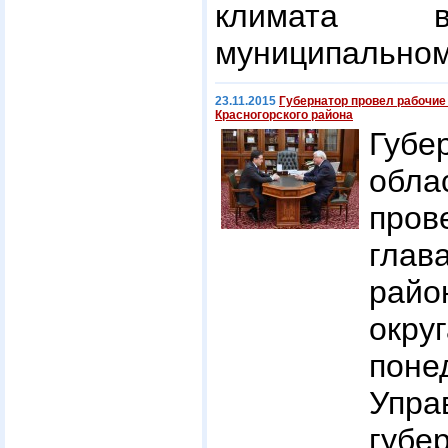
климата в
муниципальном
23.11.2015
Губернатор провел рабочие
Красногорского района
Губе
обла
пров
глав
рай
окру
поне
Упра
гу