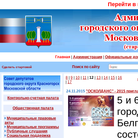
Перейти в
Главная
|
Администрация
|
Официальные до
Поиск по сайту
Сделать стартовой
8
|
9
|
10
|
11
|
12
|
13
|
14
|
15
|
16
|
17
24.11.2015
"ОСКОЛДАНС" - 2015 пригл
5 и 
Контрольно-счетная палата
Общественная палата
гор
Муниципальные правовые
Бел
акты
Муниципальные программы
со
Публичные слушания
Социальная поддержка