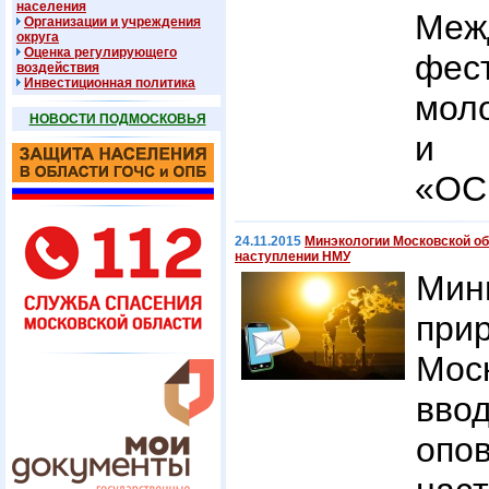
населения
Меж
Организации и учреждения
округа
Оценка регулирующего
фес
воздействия
Инвестиционная политика
моло
НОВОСТИ ПОДМОСКОВЬЯ
и э
«ОС
24.11.2015
Минэкологии Московской об
наступлении НМУ
Мин
при
Мос
вво
оп