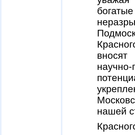
бога
неразр
Подмо
Красн
вносят
научно-
потенц
укрепле
Москов
нашей с
Красн