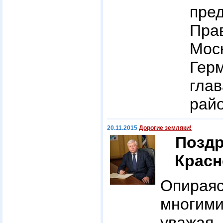
пре
Пра
Мос
Ге
гла
рай
20.11.2015
Дорогие земляки!
Поздр
Красн
Опира
многи
уважая