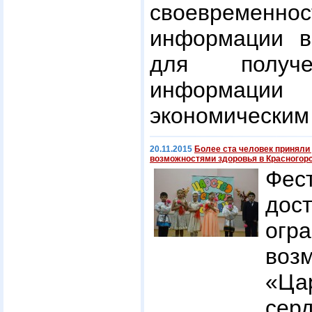
своевременно
информации в 
для получе
информаци
экономическим
20.11.2015
Более ста человек приняли
возможностями здоровья в Красногор
Фес
дос
огр
воз
«Ц
сер