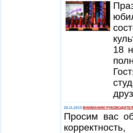
Пра
юб
сос
кул
18 
пол
Гос
сту
друз
20.11.2015
ВНИМАНИЮ РУКОВОДИТЕЛ
Просим вас об
корректно