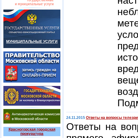
нас
неб
мет
ус
МУНИЦИПАЛЬНЫЕ УСЛУГИ
пре
ист
вре
вещ
воз
Под
24.11.2015
Ответы на вопросы телезри
Ответы на воп
Красногорская городская
прокуратура