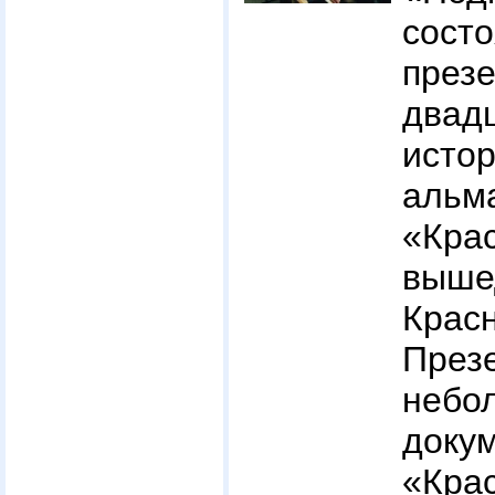
сост
през
два
истор
альм
«Крас
выш
Крас
През
небо
доку
«Кра