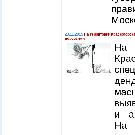
прав
Моск
23.11.2015
На территории Красногорск
деревьями
На
Крас
спе
ден
мас
выя
и а
Н