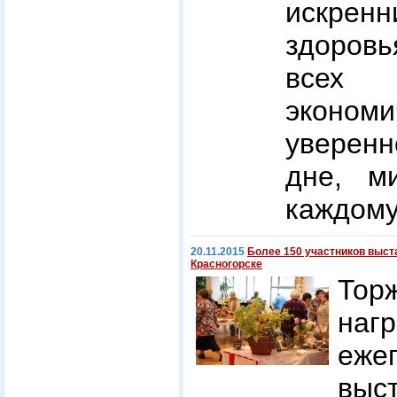
искре
здоровь
всех
экономи
уверен
дне, м
каждому
20.11.2015
Более 150 участников выст
Красногорске
Тор
наг
еже
выс