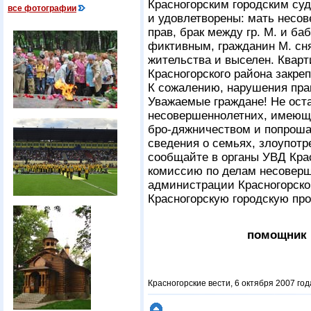
Красногорским городским су
все фотографии
и удовлетворены: мать несо
прав, брак между гр. М. и б
фиктивным, гражданин М. сня
жительства и выселен. Квар
Красногорского района закре
К сожалению, нарушения пра
Уважаемые граждане! Не ост
несовершеннолетних, имеющ
бро-дяжничеством и попрош
сведения о семьях, злоупот
сообщайте в органы УВД Кра
комиссию по делам несоверш
администрации Красногорско
Красногорскую городскую про
помощник 
Красногорские вести, 6 октября 2007 го