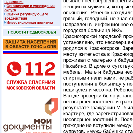
выявлен несовершеннолетний
населения
Организации и учреждения
женщин и мужчины, которые 
округа
опьянения. Ребенок находилс
Оценка регулирующего
грязный, голодный, не знал
воздействия
Инвестиционная политика
направлен в инфекционное о
городская больница №2».
НОВОСТИ ПОДМОСКОВЬЯ
Красногорской городской про
установлено, что несовершен
родился в Красногорске. Зар
месту жительства в Красного
проживал с матерью и бабуш
Нахабино. В доме отсутству
мебель. Мать и бабушка нес
спиртными напитками, не раб
поступлении в больницу у н
педикулез и чесотка. Ребенок
В ходе проверки было устан
несовершеннолетнего и граж
результате гражданин М. был
квартире, где зарегистриров
несовершеннолетний К. Посл
граждане не вступили между 
супругов, «муж» бабушки ста