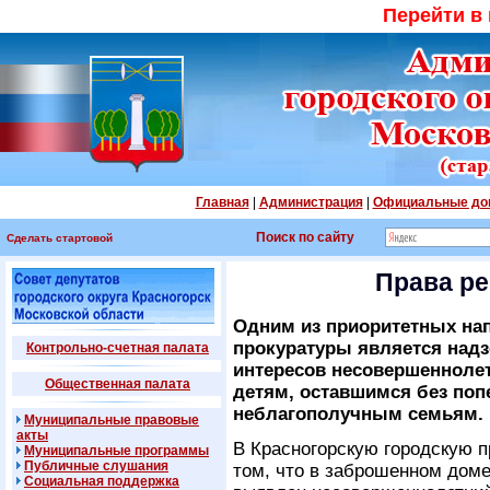
Перейти в
Главная
|
Администрация
|
Официальные до
Поиск по сайту
Сделать стартовой
Права р
Одним из приоритетных на
прокуратуры является надз
Контрольно-счетная палата
интересов несовершеннолет
Общественная палата
детям, оставшимся без поп
неблагополучным семьям.
Муниципальные правовые
акты
В Красногорскую городскую 
Муниципальные программы
Публичные слушания
том, что в заброшенном доме
Социальная поддержка