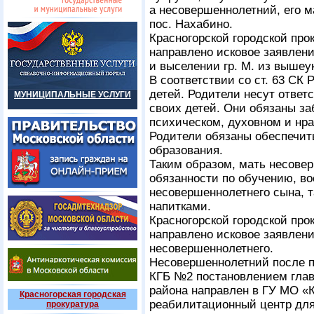
а несовершеннолетний, его м
пос. Нахабино.
Красногорской городской про
направлено исковое заявлен
и выселении гр. М. из вышеу
В соответствии со ст. 63 СК
детей. Родители несут ответ
МУНИЦИПАЛЬНЫЕ УСЛУГИ
своих детей. Они обязаны за
психическом, духовном и нра
Родители обязаны обеспечит
образования.
Таким образом, мать несове
обязанности по обучению, в
несовершеннолетнего сына, т
напитками.
Красногорской городской про
направлено исковое заявлен
несовершеннолетнего.
Несовершеннолетний после п
КГБ №2 постановлением глав
района направлен в ГУ МО «
Красногорская городская
реабилитационный центр для
прокуратура