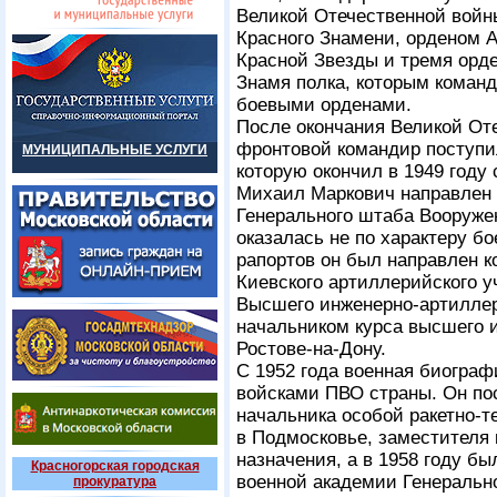
Великой Отечественной войн
Красного Знамени, орденом 
Красной Звезды и тремя орде
Знамя полка, которым коман
боевыми орденами.
После окончания Великой От
фронтовой командир поступи
МУНИЦИПАЛЬНЫЕ УСЛУГИ
которую окончил в 1949 году 
Михаил Маркович направлен
Генерального штаба Вооруже
оказалась не по характеру б
рапортов он был направлен 
Киевского артиллерийского у
Высшего инженерно-артиллер
начальником курса высшего 
Ростове-на-Дону.
С 1952 года военная биограф
войсками ПВО страны. Он по
начальника особой ракетно-т
в Подмосковье, заместителя 
назначения, а в 1958 году 
Красногорская городская
военной академии Генеральн
прокуратура