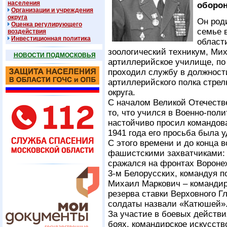
населения
оборо
Организации и учреждения
округа
Он роди
Оценка регулирующего
семье 
воздействия
Инвестиционная политика
области
зоологический техникум, Ми
НОВОСТИ ПОДМОСКОВЬЯ
артиллерийское училище, по 
проходил службу в должности
артиллерийского полка стрел
округа.
С началом Великой Отечеств
то, что учился в Военно-пол
настойчиво просил командова
1941 года его просьба была 
С этого времени и до конца 
фашистскими захватчиками: 
сражался на фронтах Воронеж
3-м Белорусских, командуя п
Михаил Маркович – командир
резерва ставки Верховного Г
солдаты назвали «Катюшей»
За участие в боевых действи
боях, командирское искусст