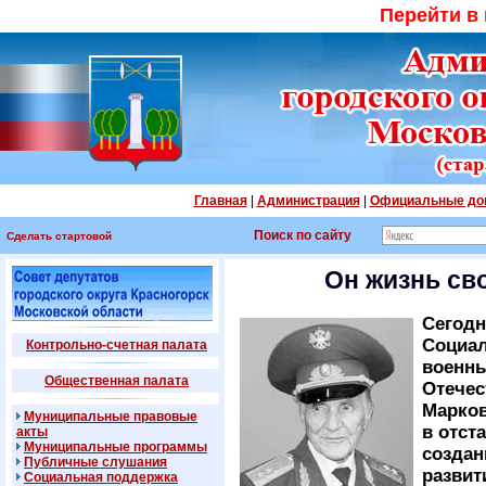
Перейти в
Главная
|
Администрация
|
Официальные до
Поиск по сайту
Сделать стартовой
Он жизнь св
Сегодн
Социал
Контрольно-счетная палата
военны
Общественная палата
Отечес
Марков
Муниципальные правовые
в отст
акты
Муниципальные программы
создан
Публичные слушания
развит
Социальная поддержка