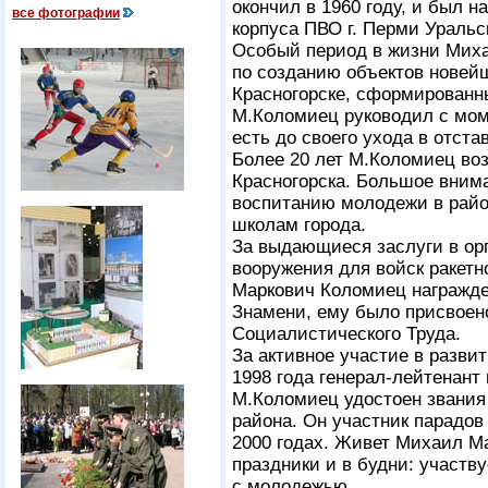
окончил в 1960 году, и был н
все фотографии
корпуса ПВО г. Перми Уральск
Особый период в жизни Миха
по созданию объектов новей
Красногорске, сформированн
М.Коломиец руководил с моме
есть до своего ухода в отстав
Более 20 лет М.Коломиец воз
Красногорска. Большое вним
воспитанию молодежи в райо
школам города.
За выдающиеся заслуги в ор
вооружения для войск ракет
Маркович Коломиец награжде
Знамени, ему было присвоен
Социалистического Труда.
За активное участие в разви
1998 года генерал-лейтенант 
М.Коломиец удостоен звания 
района. Он участник парадов
2000 годах. Живет Михаил Ма
праздники и в будни: участв
с молодежью.