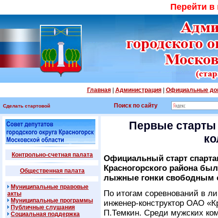
Перейти в
Главная
|
Администрация
|
Официальные до
Поиск по сайту
Сделать стартовой
Первые старты
ко
Контрольно-счетная палата
Официальный старт спарта
Красногорского района был
Общественная палата
лыжные гонки свободным с
Муниципальные правовые
По итогам соревнований в ли
акты
Муниципальные программы
инженер-конструктор ОАО «Кр
Публичные слушания
П.Темкин. Среди мужских ко
Социальная поддержка