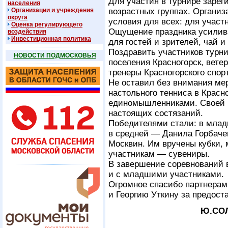
Для участия в турнире зарег
населения
Организации и учреждения
возрастных группах. Органи
округа
условия для всех: для участн
Оценка регулирующего
Ощущение праздника усилив
воздействия
Инвестиционная политика
для гостей и зрителей, чай и
Поздравить участников турн
НОВОСТИ ПОДМОСКОВЬЯ
поселения Красногорск, вете
тренеры Красногорского спор
Не оставил без внимания ме
настольного тенниса в Крас
единомышленниками. Своей и
настоящих состязаний.
Победителями стали: в млад
в средней — Данила Горбаче
Москвин. Им вручены кубки,
участникам — сувениры.
В завершение соревнований 
и с младшими участниками.
Огромное спасибо партнерам
и Георгию Уткину за предост
Ю.СОЛ