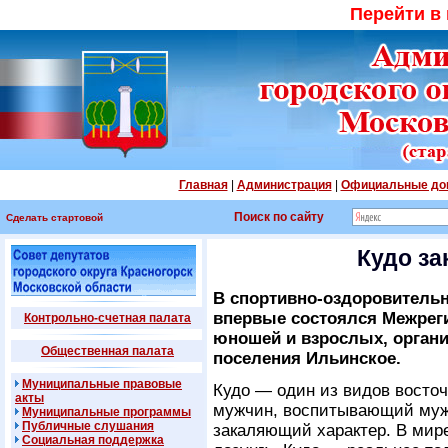
Перейти в
Главная
|
Администрация
|
Официальные до
Поиск по сайту
Сделать стартовой
Кудо за
В спортивно-оздоровитель
впервые состоялся Межрег
Контрольно-счетная палата
юношей и взрослых, орган
Общественная палата
поселения Ильинское.
Муниципальные правовые
Кудо — один из видов восто
акты
мужчин, воспитывающий мужес
Муниципальные программы
Публичные слушания
закаляющий характер. В мир
Социальная поддержка