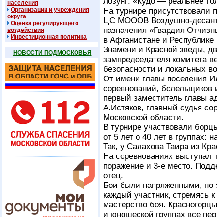
лозунг: «Кудо — реальнее тол
населения
Организации и учреждения
На турнире присутствовали п
округа
ЦС МОООВ Воздушно-десантн
Оценка регулирующего
назначения «Гвардия Отчизн
воздействия
Инвестиционная политика
в Афганистане и Республике 
Знамени и Красной зведы, дв
НОВОСТИ ПОДМОСКОВЬЯ
зампредседателя комитета в
безопасности и локальных во
От имени главы поселения И
соревнований, болельщиков и
первый заместитель главы а
А.Истяков, главный судья со
Московской области.
В турнире участвовали борц
от 5 лет о 40 лет в группах:
Так, у Салахова Таира из Кра
На соревнованиях выступал тр
поражение и
3-е
место. Подде
отец.
Бои были напряженными, но 
каждый участник, стремясь к
мастерство боя. Красногорцы
и юношеской группах все пер