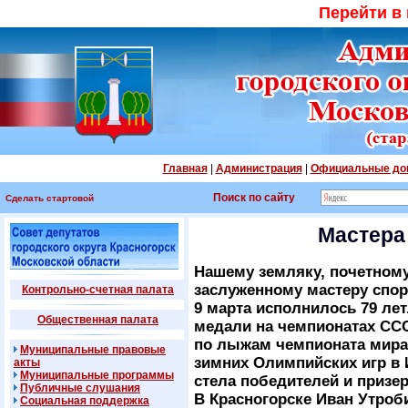
Перейти в
Главная
|
Администрация
|
Официальные до
Поиск по сайту
Сделать стартовой
Мастера
Нашему земляку, почетному
заслуженному мастеру спо
Контрольно-счетная палата
9 марта исполнилось 79 лет
Общественная палата
медали на чемпионатах СС
по лыжам чемпионата мира 
Муниципальные правовые
зимних Олимпийских игр в И
акты
Муниципальные программы
стела победителей и призеро
Публичные слушания
В Красногорске Иван Утроб
Социальная поддержка