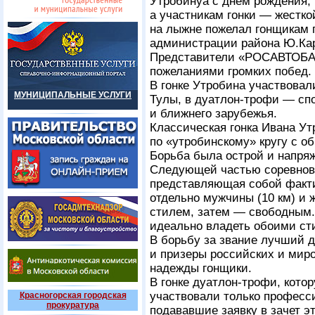
Утробинуа с днем рождения, 
а участникам гонки — жестко
на лыжне пожелал гонщикам 
администрации района Ю.Ка
Представители «РОСАВТОБАН
пожеланиями громких побед.
В гонке Утробина участвовал
МУНИЦИПАЛЬНЫЕ УСЛУГИ
Тулы, в дуатлон-трофи — спо
и ближнего зарубежья.
Классическая гонка Ивана Ут
по «утробинскому» кругу с о
Борьба была острой и напря
Следующей частью соревнова
представляющая собой факти
отдельно мужчины (10 км) и 
стилем, затем — свободным.
идеально владеть обоими ст
В борьбу за звание лучший 
и призеры российских и мир
надежды гонщики.
В гонке дуатлон-трофи, кото
участвовали только професс
Красногорская городская
прокуратура
подававшие заявку в зачет э