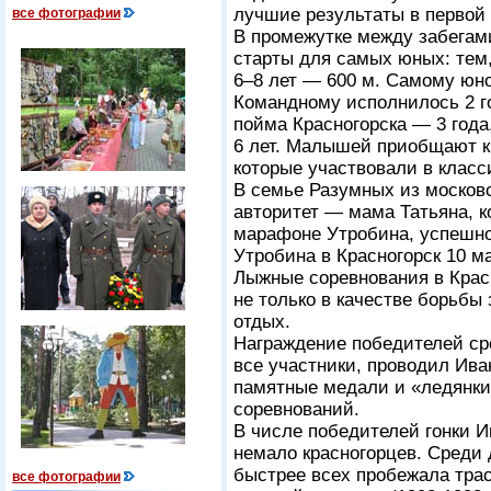
лучшие результаты в первой 
все фотографии
В промежутке между забегам
старты для самых юных: тем,
6–8
лет — 600 м. Самому юно
Командному исполнилось 2 г
пойма Красногорска — 3 год
6 лет. Малышей приобщают к
которые участвовали в класси
В семье Разумных из москов
авторитет — мама Татьяна, 
марафоне Утробина, успешно
Утробина в Красногорск 10 м
Лыжные соревнования в Крас
не только в качестве борьбы 
отдых.
Награждение победителей ср
все участники, проводил Ива
памятные медали и «ледянки
соревнований.
В числе победителей гонки 
немало красногорцев. Среди
быстрее всех пробежала трас
все фотографии