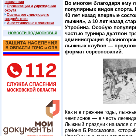
населения
Во многом благодаря ему л
Организации и учреждения
популярных видов спорта. 
округа
Оценка регулирующего
40 лет назад впервые сост
воздействия
лыжня», а 10 лет назад ста
Инвестиционная политика
Утробина. Особую популярн
частью турнира дуатлон-тр
НОВОСТИ ПОДМОСКОВЬЯ
администрация Красногорс
лыжных клубов — предлож
формат соревнований.
Как и в прежние годы, лыжны
чемпионов — в честь легенд
Лыжный праздник начался с п
района Б.Рассказова, которы