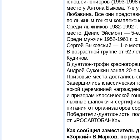
юношей-юниоров
(1993-1998 г
место у Антона Быкова,
7-е
у
Любавина. Все они представ
по лыжным гонкам комплекс
Среди лыжников
1982-1992 г. 
место, Денис Эйсмонт —
5-е
Среди мужчин
1952-1961 г. р.
Сергей Быковский —
1-е
мест
В возрастной группе от 62 л
Кудинов.
В дуатлон-трофи красногоре
Андрей Суконкин занял
20-е
м
Призовые места достались с
Завершились классическая г
яркой церемонией награжден
и призерам классической го
лыжные шапочки и сертифика
питания от организаторов со
Победители-дуатлонисты по
от «РОСАВТОБАНКа».
Как сообщил заместитель
«Зоркий» В.Марков, по рез