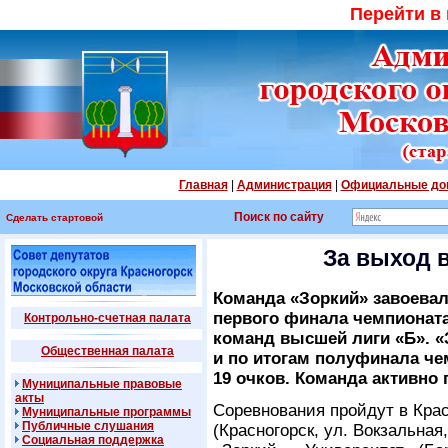
Перейти в
Главная
|
Администрация
|
Официальные до
Поиск по сайту
Сделать стартовой
За выход 
Команда «Зоркий» завоевал
первого финала чемпионата
Контрольно-счетная палата
команд высшей лиги «Б». «
Общественная палата
и по итогам полуфинала че
19 очков. Команда активно
Муниципальные правовые
акты
Соревнования пройдут в Крас
Муниципальные программы
Публичные слушания
(Красногорск, ул. Вокзальная,
Социальная поддержка