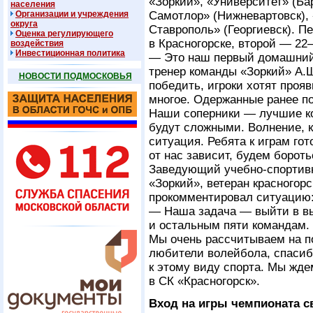
«Зоркий», «Университет» (Б
населения
Организации и учреждения
Самотлор» (Нижневартовск), 
округа
Ставрополь» (Георгиевск). П
Оценка регулирующего
в Красногорске, второй —
22
воздействия
Инвестиционная политика
— Это наш первый домашний
тренер команды «Зоркий» А.
НОВОСТИ ПОДМОСКОВЬЯ
победить, игроки хотят прояв
многое. Одержанные ранее п
Наши соперники — лучшие к
будут сложными. Волнение, к
ситуация. Ребята к играм гот
от нас зависит, будем борот
Заведующий учебно-спортив
«Зоркий», ветеран красногор
прокомментировал ситуацию
— Наша задача — выйти в выс
и остальным пяти командам.
Мы очень рассчитываем на п
любители волейбола, спасиб
к этому виду спорта. Мы жде
в СК «Красногорск».
Вход на игры чемпионата с