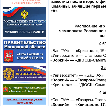
известны после второго фи
Команды, занявшие первые 
«А».
Расписание игр
чемпионата России по 
МУНИЦИПАЛЬНЫЕ УСЛУГИ
вы
2 а
«БашГАУ» — «Кристалл», 15.
«Университет» — «Газпром-С
«Зоркий» — «ДЮСШ-Самотло
3 
«Университет» — «БашГАУ», 
«Зоркий» — «Газпром-Ставр
«Кристалл» — "ДЮСШ-Самот
4 а
Красногорская городская
«БашГАУ» — «Газпром-Ставро
прокуратура
«Зоркий» — «Кристалл», 17.