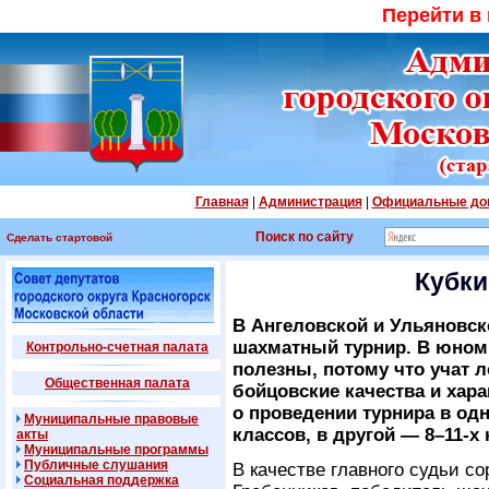
Перейти в
Главная
|
Администрация
|
Официальные до
Поиск по сайту
Сделать стартовой
Кубки
В Ангеловской и Ульяновс
шахматный турнир. В юном
Контрольно-счетная палата
полезны, потому что учат 
Общественная палата
бойцовские качества и хар
о проведении турнира в одн
Муниципальные правовые
классов, в другой — 8–11-х 
акты
Муниципальные программы
Публичные слушания
В качестве главного судьи с
Социальная поддержка