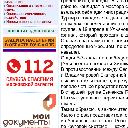
Гребенников, победитель шах
населения
Организации и учреждения
районе, кандидат в мастера 
округа
взяла на себя администрация
Оценка регулирующего
Турнир проводился в два эта
воздействия
Инвестиционная политика
в школах, определившие по 
группе, а 19 апреля в Ульян
НОВОСТИ ПОДМОСКОВЬЯ
финал, который проходил в д
Сначала на шахматных полях
определенные жребием, по о
навылет.
Среди 5-7-х классов победу
(Ульяновская школа) и Хиник
В противостоянии между Сел
и Владимировой Екатериной 
выявить сильнейшего, в рез
попало четыре представител
В старшей группе Быченков 
Шахмар уверенно переиграли
школы.
Таким образом, в заключител
было по два представителя о
из Ульяновской школы. Розы
по круговой системе — кажд