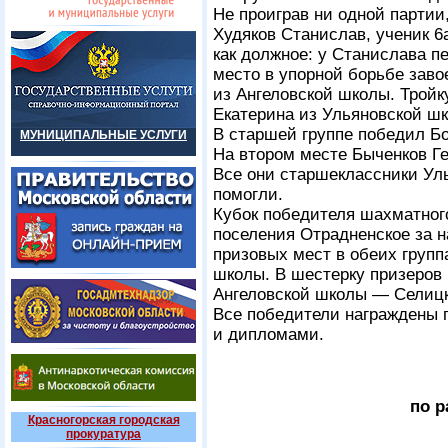
Не проиграв ни одной партии
Худяков Станислав, ученик 6
как должное: у Станислава п
место в упорной борьбе зав
из Ангеловской школы. Трой
Екатерина из Ульяновской ш
В старшей группе победил Б
МУНИЦИПАЛЬНЫЕ УСЛУГИ
На втором месте Быченков Г
Все они старшеклассники Ул
помогли.
Кубок победителя шахматног
поселения Отрадненское за 
призовых мест в обеих групп
школы. В шестерку призеров 
Ангеловской школы — Селиц
Все победители награждены
и дипломами.
по р
Красногорская городская
прокуратура