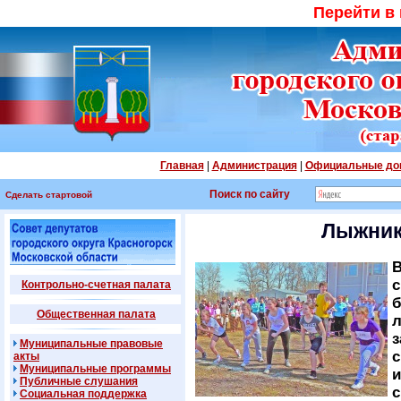
Перейти в
Главная
|
Администрация
|
Официальные до
Поиск по сайту
Сделать стартовой
Лыжник
В
с
Контрольно-счетная палата
б
Общественная палата
л
з
Муниципальные правовые
с
акты
Муниципальные программы
и
Публичные слушания
с
Социальная поддержка