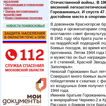
населения
Отечественной войны. В 19
Организации и учреждения
весенний легкоатлетически
округа
Оценка регулирующего
Горожанкиных. И спустя 47 
воздействия
достойное место в спортив
Инвестиционная политика
В довоенном Красногорске б
НОВОСТИ ПОДМОСКОВЬЯ
города и организаторами сп
возглавлял совет физкультур
В 1941 году оба брата ушли 
на гвардейской подводной ло
боевых походов, во время ко
противника. Летом 1944 года
и мужество он был награжде
и II степеней, Красной Звез
Заполярья».
Николай Горожанкин был лет
Совершил много боевых выле
победителем в схватках с ф
из воздушных боев получил т
1944 года.
Именем братьев Горожанкины
в микрорайоне Чернево-2 в К
Рассказу о боевом пути бра