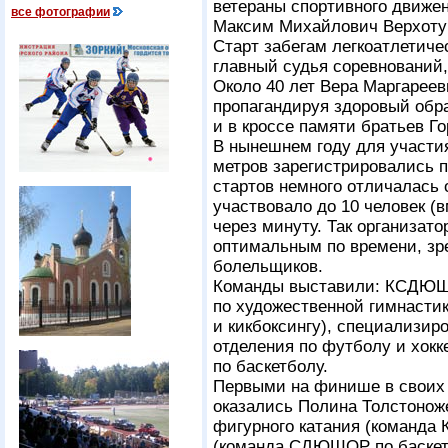
ветераны спортивного движе
все фотографии
Максим Михайлович Верхоту
Старт забегам легкоатлетиче
главный судья соревнований, 
Около 40 лет Вера Маргареев
пропагандируя здоровый обра
и в кроссе памяти братьев Г
В нынешнем году для участия
метров зарегистрировались п
стартов немного отличалась 
участвовало до 10 человек (
через минуту. Так организат
оптимальным по времени, з
болельщиков.
Команды выставили: КСДЮШО
по художественной гимнастик
и кикбоксингу), специализир
отделения по футболу и х
по баскетболу.
Первыми на финише в своих 
оказались Полина Толстонож
фигурного катания (команда
(команда СДЮШОР по баскетб