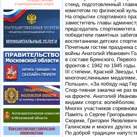
стенд, подготовленный глав
комитетом по физческой куль
На открытии спортивного пр
заместитель главы админист
председатель спорткомитета
победители памятных забегов
воспитанники детских спорти
МУНИЦИПАЛЬНЫЕ УСЛУГИ
Почетным гостем праздника 
войны Анатолий Иванович Го
в составе Брянского, Первого
фронтов с 1942 по 1945 годы
III степени, Красной Звезды,
многочисленными медалями, 
Польши», «За победу над Ге
Спор-тивная закалка не раз 
на фронте. Анатолий Иванов
видами спорта: волейболом,
Многих участников соревнова
Память о Сергее Григорьеви
Скорике, Григории Яковлевич
Галинском и многих других 
Красногорская городская
По доброй традиции напутст
прокуратура