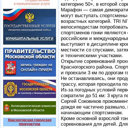
категорию 50+, в которой со
Марафон — самая демократич
могут выступать спортсмены
возрастных категорий. TRI 
велосипедистам попробовать
спортсменов гонки являются 
российским и международны
МУНИЦИПАЛЬНЫЕ УСЛУГИ
выступают в дисциплине крос
местности со спусками, зат
и техническими участками.
Открытие соревнований прох
Красногорского района. Спор
и проехали 3 км по дорогам 
Не останавливаясь, они прод
трассу, которая проходила п
Из-за погодных условий перв
сократили до 51 км: 3 круга 
Сергей Соковиков прокоммент
дождя ее частично размыло,
начинающим спортсменам.
Кроме основной взрослой го
Красногорская городская
соревнования для детей. Для
прокуратура