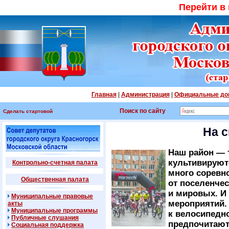
Перейти в
Главная
|
Администрация
|
Официальные до
Поиск по сайту
Сделать стартовой
На с
Наш район — т
культивируют
Контрольно-счетная палата
много соревн
Общественная палата
от поселенче
и мировых. И
Муниципальные правовые
мероприятий. 
акты
Муниципальные программы
к велосипедн
Публичные слушания
предпочитают
Социальная поддержка