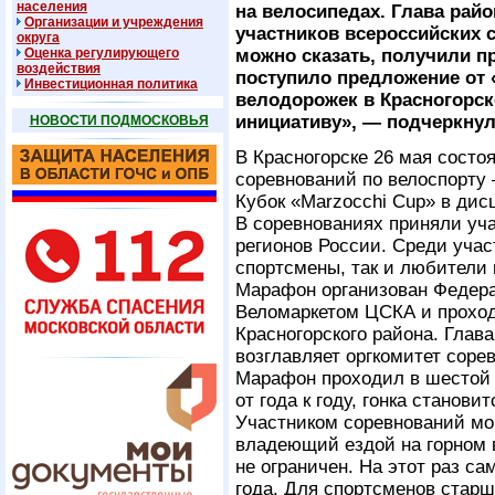
населения
на велосипедах. Глава райо
Организации и учреждения
участников всероссийских 
округа
Оценка регулирующего
можно сказать, получили п
воздействия
поступило предложение от 
Инвестиционная политика
велодорожек в Красногорс
инициативу», — подчеркнул
НОВОСТИ ПОДМОСКОВЬЯ
В Красногорске 26 мая состо
соревнований по велоспорту
Кубок «Marzocchi Cup» в дис
В соревнованиях приняли уча
регионов России. Среди уча
спортсмены, так и любители 
Марафон организован Федера
Веломаркетом ЦСКА и прохо
Красногорского района. Глав
возглавляет оргкомитет соре
Марафон проходил в шестой 
от года к году, гонка станов
Участником соревнований мо
владеющий ездой на горном в
не ограничен. На этот раз с
года. Для спортсменов стар