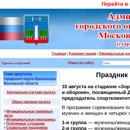
Перейти в
Главная
|
Администрация
|
Официальные до
Поиск по сайту
Сделать стартовой
Праздник 
10 августа на стадионе «Зо
и обороне», посвященный 
Контрольно-счетная палата
председатель спорткомитет
Общественная палата
В программе соревнования п
Муниципальные правовые
мужчин и женщин в четырех г
акты
Муниципальные программы
1-я
группа
— мужчины/женщин
Публичные слушания
Социальная поддержка
2-я
группа
— мужчины/женщин