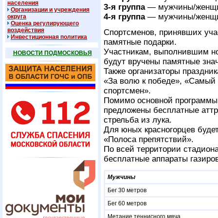
населения
3-я
группа
— мужчины/женщин
Организации и учреждения
4-я
группа
— мужчины/женщин
округа
Оценка регулирующего
воздействия
Спортсменов, принявших уча
Инвестиционная политика
памятные подарки.
Участникам, выполнившим но
НОВОСТИ ПОДМОСКОВЬЯ
будут вручены памятные знач
Также организаторы праздни
«За волю к победе», «Самый
спортсмен».
Помимо основной программы,
предложены бесплатные аттр
стрельба из лука.
Для юных красногорцев будет
«Полоса препятствий».
По всей территории стадион
бесплатные аппараты газиро
Мужчины
Бег 30 метров
Бег 60 метров
Метание теннисного мяча