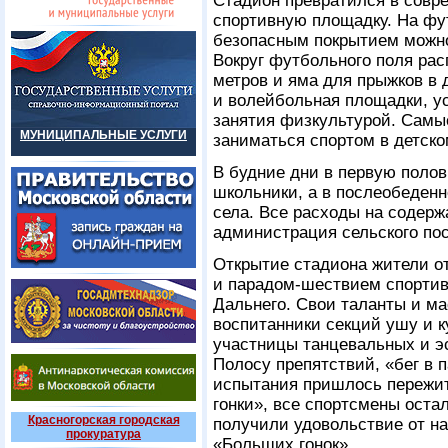
Стадион превратился в сов
спортивную площадку. На фу
безопасным покрытием можно 
Вокруг футбольного поля рас
метров и яма для прыжков в 
и волейбольная площадки, у
занятия физкультурой. Самы
МУНИЦИПАЛЬНЫЕ УСЛУГИ
заниматься спортом в детско
В будние дни в первую полов
школьники, а в послеобеден
села. Все расходы на содерж
администрация сельского по
Открытие стадиона жители 
и парадом-шествием спортив
Дальнего. Свои таланты и м
воспитанники секций ушу и к
участницы танцевальных и э
Полосу препятствий, «бег в п
испытания пришлось пережи
гонки», все спортсмены оста
Красногорская городская
получили удовольствие от на
прокуратура
«Больших гонок».