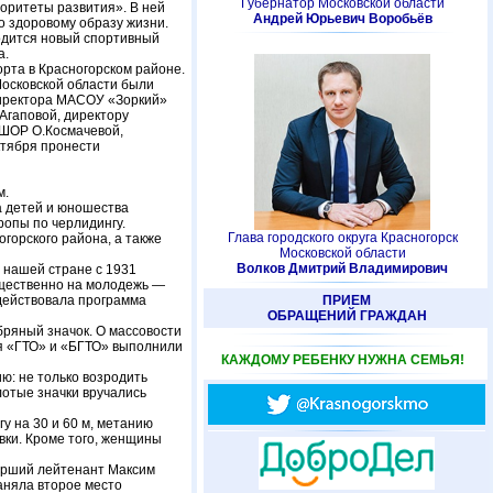
Губернатор Московской области
оритеты развития». В ней
Андрей Юрьевич Воробьёв
о здоровому образу жизни.
водится новый спортивный
а.
рта в Красногорском районе.
Московской области были
директора МАСОУ «Зоркий»
Агаповой, директору
ШОР О.Космачевой,
ктября пронести
м.
а детей и юношества
ропы по черлидингу.
Глава городского округа Красногорск
огорского района, а также
Московской области
Волков Дмитрий Владимирович
 нашей стране с 1931
ущественно на молодежь —
 действовала программа
ПРИЕМ
ОБРАЩЕНИЙ ГРАЖДАН
бряный значок. О массовости
я «ГТО» и «БГТО» выполнили
КАЖДОМУ РЕБЕНКУ НУЖНА СЕМЬЯ!
ю: не только возродить
лотые значки вручались
гу на 30 и 60 м, метанию
вки. Кроме того, женщины
тарший лейтенант Максим
заняла второе место