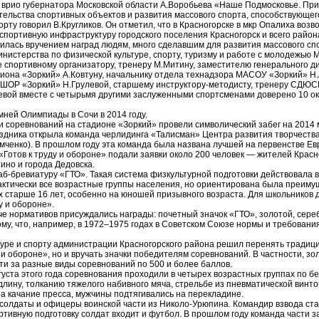
й врио губернатора Московской области А.Воробьева «Наше Подмосковье. При
тельства спортивных объектов и развития массового спорта, способствующег
рту говорил В.Кругликов. Он отметил, что в Красногорске в мкр Опалиха воз
спортивную инфраструктуру городского поселения Красногорск и всего район
илась вручением наград людям, много сделавшим для развития массового спо
нистерства по физической культуре, спорту, туризму и работе с молодежью 
е спортивному организатору, тренеру М.Митину, заместителю генерального 
диона «Зоркий» А.Ковтуну, начальнику отдела технадзора МАСОУ «Зоркий» Н.
Р «Зоркий» Н.Грулевой, старшему инструктору-методисту, тренеру СДЮС
евой вместе с четырьмя другими заслуженными спортсменами доверено 10 о
мней Олимпиады в Сочи в 2014 году.
и соревнований на стадионе «Зоркий» провели символический забег на 2014 
здника открыла команда черлидинга «Талисман» Центра развития творчеств
мченко). В прошлом году эта команда была названа лучшей на первенстве Ев
«Готов к труду и обороне» подали заявки около 200 человек — жителей Красн
ино и города Дедовска.
б-бревиатуру «ГТО». Такая система физкультурной подготовки действовала в
рактически все возрастные группы населения, но ориентирована была преим
их старше 16 лет, особенно на юношей призывного возраста. Для школьников
у и обороне».
че нормативов присуждались награды: почетный значок «ГТО», золотой, сере
му, что, например, в
1972–1975
годах в Советском Союзе нормы и требовани
туре и спорту администрации Красногорского района решил перенять традици
 и обороне», но и вручать значки победителям соревнований. В частности, зо
и за разные виды соревнований по 500 и более баллов.
густа этого года соревнования проходили в четырех возрастных группах по бе
длину, толканию тяжелого набивного мяча, стрельбе из пневматической винто
а качание пресса, мужчины подтягивались на перекладине.
 солдаты и офицеры воинской части из Николо-Урюпина. Командир взвода с
ортивную подготовку солдат входит и футбол. В прошлом году команда части 