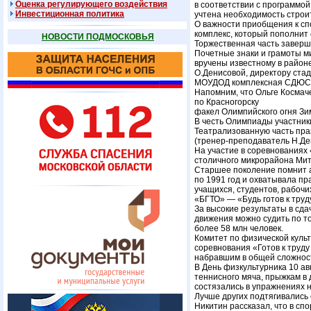
Оценка регулирующего воздействия
в соответствии с программо
Инвестиционная политика
учтена необходимость строи
О важности приобщения к спо
комплекс, который пополнит 
НОВОСТИ ПОДМОСКОВЬЯ
Торжественная часть заверш
Почетные знаки и грамоты ми
вручены известному в район
О.Денисовой, директору ста
МОУДОД комплексная СДЮСШО
Напомним, что Ольге Космач
по Красногорску
факел Олимпийского огня Зи
В честь Олимпиады участник
Театрализованную часть пра
(тренер-преподаватель Н.Де
На участие в соревнованиях 
столичного микрорайона Мит
Старшее поколение помнит а
по 1991 год и охватывала п
учащихся, студентов, рабоч
«БГТО» — «Будь готов к труд
За высокие результаты в сда
движения можно судить по то
более 58 млн человек.
Комитет по физической куль
соревнования «Готов к труду
набравшим в общей сложност
В День физкультурника 10 ав
теннисного мяча, прыжкам в 
состязались в упражнениях н
Лучше других подтягивались
Никитин рассказал, что в сп