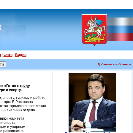
ы
|
Фото
|
Видео
Добавить в избранное
к «Готов к труду
ре и спорту.
 спорту, туризму и работе
огорск Б.Рассказов
атов городского поселения
н, начальник отдела
дники комитета
и спорта.
ным и упорным.
ти развивается