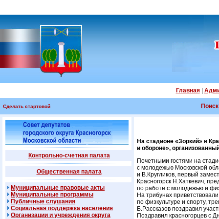
Главная
|
Адми
Поиск
Сделать стартовой
На стадионе «Зоркий» в Кр
и обороне», организованный
Контрольно-счетная палата
Почетными гостями на стадио
с молодежью Московской обла
Общественная палата
и В.Кругликов, первый заме
Красногорск Н.Хаткевич, пре
Муниципальные правовые акты
по работе с молодежью и фи
Муниципальные программы
На трибунах приветствовали
Публичные слушания
по физкультуре и спорту, т
Социальная поддержка населения
Б.Рассказов поздравил учас
Организации и учреждения округа
Поздравил красногорцев с Дн