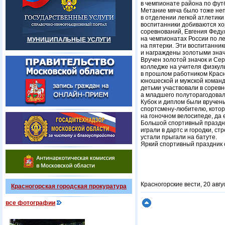
в чемпионате района по футб
Метание мяча было тоже неп
в отделении легкой атлетик
воспитанники добиваются хо
соревнований, Евгения Феду
на чемпионатах России по ле
МУНИЦИПАЛЬНЫЕ УСЛУГИ
на пятерки. Эти воспитанник
и награждены золотыми знач
Вручен золотой значок и Серг
колледже на учителя физкул
в прошлом работником Красн
юношеской и мужской команд 
детьми участвовали в соревн
а младшего полуторагодовал
Кубок и диплом были вручен
спортсмену-любителю, которы
на гоночном велосипеде, да е
Большой спортивный праздник
играли в дартс и городки, ст
устали прыгали на батуте.
Яркий спортивный праздник 
Красногорские вести, 20 авгу
Красногорская городская прокуратура
все фотографии