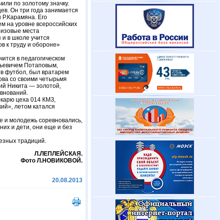
или по золотому значку.
ев. Он три года занимается
 Р.Карамяна. Его
м на уровне всероссийских
ризовые места
 и в школе учится
в к труду и обороне»
учится в педагогическом
льевичем Потаповым,
 в футбол, был вратарем
пова со своими четырьмя
ий
Никита — золотой,
евнований.
окарю цеха 014 КМЗ,
кий», летом катался
е и молодежь соревновались,
них и дети, они еще и без
езных традиций.
Л.ЛЕПЛЕЙСКАЯ.
Фото Л.НОВИКОВОЙ.
20.08.2013