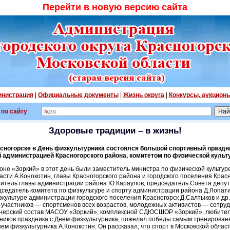
Перейти в новую версию сайта
нистрация
|
Официальные документы
|
Жизнь округа
|
Конкурсы, аукцион
 по сайту
Здоровые традиции – в жизнь!
асногорске в День физкультурника состоялся большой спортивный праздни
 администрацией Красногорского района, комитетом по физической культу
не «Зоркий» в этот день были заместитель министра по физической культуре,
сти А.Конокотин, главы Красногорского района и городского поселения Красн
ститель главы администрации района Ю.Караулов, председатель Совета депут
дседатель комитета по физкультуре и спорту администрации района Д.Лопати
зкультуре администрации городского поселения Красногорск Д.Салтыков и др.
 участников — спортсменов всех возрастов, молодежных активистов — сотру
ренерский состав МАСОУ «Зоркий», комплексной СДЮСШОР «Зоркий», любител
тников праздника с Днем физкультурника, пожелал победы самым тренирован
ем физкультурника А.Конокотин. Он рассказал, что спорт в Московской облас