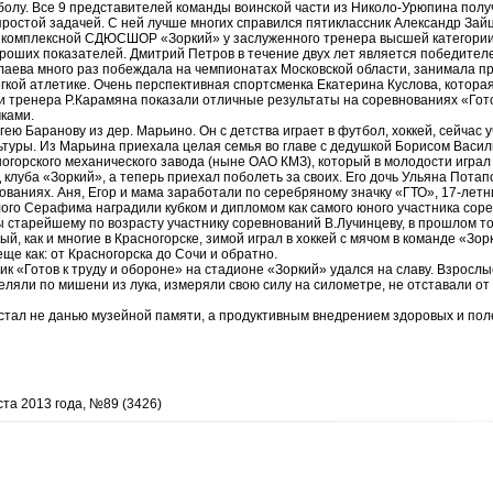
олу. Все 9 представителей команды воинской части из Николо-Урюпина получ
ростой задачей. С ней лучше многих справился пятиклассник Александр Зайц
и комплексной СДЮСШОР «Зоркий» у заслуженного тренера высшей категории
роших показателей. Дмитрий Петров в течение двух лет является победителе
лаева много раз побеждала на чемпионатах Московской области, занимала п
гкой атлетике. Очень перспективная спортсменка Екатерина Куслова, которая
и тренера Р.Карамяна показали отличные результаты на соревнованиях «Гото
ками.
ею Баранову из дер. Марьино. Он с детства играет в футбол, хоккей, сейчас 
ьтуры. Из Марьина приехала целая семья во главе с дедушкой Борисом Васи
огорского механического завода (ныне ОАО КМЗ), который в молодости играл
клуба «Зоркий», а теперь приехал поболеть за своих. Его дочь Ульяна Пота
ованиях. Аня, Егор и мама заработали по серебряному значку «ГТО»,
17-летн
ого Серафима наградили кубком и дипломом как самого юного участника сор
ы старейшему по возрасту участнику соревнований В.Лучинцеву, в прошлом т
й, как и многие в Красногорске, зимой играл в хоккей с мячом в команде «Зор
ще как: от Красногорска до Сочи и обратно.
 «Готов к труду и обороне» на стадионе «Зоркий» удался на славу. Взрослы
реляли по мишени из лука, измеряли свою силу на силометре, не отставали от 
стал не данью музейной памяти, а продуктивным внедрением здоровых и пол
ста 2013 года, №89 (3426)