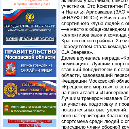
активных участников, самого
участника. Это Константин П
и Наталья Арисакаева (ЗАО
«КНАУФ ГИПС») и Вячеслав Л
спортивного клуба людей с 
—е место в общекомандном 
коллективов заняла команда
МУНИЦИПАЛЬНЫЕ УСЛУГИ
Красногорского района.
2-е
ме
Победителем стала команда 
С.А.Зверева».
Далее вручалась награда «К
номинациях. Лучшим спортсм
ставший победителем в сез
области, завоевавший первое
Федерации Московской облас
«Крещенские морозы», в эст
на призы газеты «Пионерская
Лучшим тренером названа Ел
за участие, подготовку и пр
показательных выступлений,
огня на территории Красного
спортсмена среди людей с 
Красногорская городская
прокуратура
присудило члену сборной ко