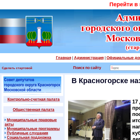
Перейти в
Главная
|
Администрация
|
Официальные до
Поиск по сайту
Сделать стартовой
В Красногорске н
Контрольно-счетная палата
17
пр
Общественная палата
по
ит
Муниципальные правовые
акты
на
Муниципальные программы
ку
Публичные слушания
Социальная поддержка
де