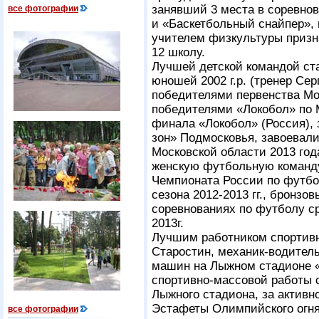
занявший 3 места в соревнов
все фотографии
и «Баскетбольный снайпер»,
учителем физкультуры призн
12 школу.
Лучшей детской командой ст
юношей 2002 г.р. (тренер Сер
победителями первенства Мо
победителями «Локобол» по 
финала «Локобол» (Россия), 
зон» Подмосковья, завоевал
Московской области 2013 год
женскую футбольную команду
Чемпионата России по футбо
сезона
2012-2013 гг.,
бронзовы
соревнованиях по футболу с
2013г.
Лучшим работником спортивн
Старостин, механик-водител
машин на Лыжном стадионе 
спортивно-массовой работы с
Лыжного стадиона, за активн
Эстафеты Олимпийского огня
все фотографии