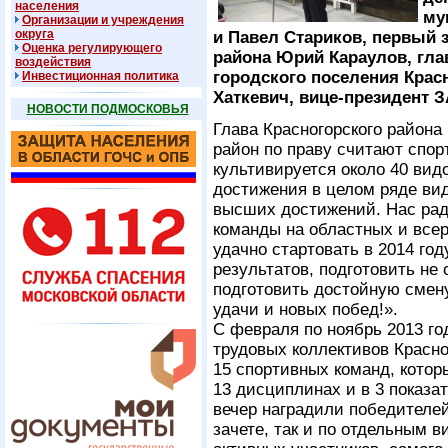
населения
му
Организации и учреждения
округа
и Павел Стариков, первый 
Оценка регулирующего
района Юрий Караулов, гла
воздействия
городского поселения Крас
Инвестиционная политика
Хаткевич, вице-президент 
НОВОСТИ ПОДМОСКОВЬЯ
Глава Красногорского района
район по праву считают спор
культивируется около 40 вид
достижения в целом ряде вид
высших достижений. Нас ра
команды на областных и все
удачно стартовать в 2014 го
результатов, подготовить не 
подготовить достойную смену
удачи и новых побед!».
С февраля по ноябрь 2013 г
трудовых коллективов Красно
15 спортивных команд, котор
13 дисциплинах и в 3 показа
вечер наградили победителе
зачете, так и по отдельным 