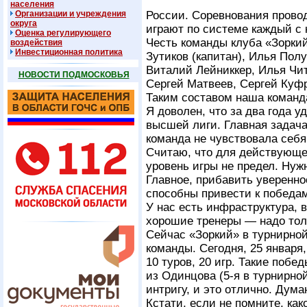
населения
Организации и учреждения
России. Соревнования провод
округа
играют по системе каждый с к
Оценка регулирующего
Честь команды клуба «Зорки
воздействия
Инвестиционная политика
Зутиков (капитан), Илья Пол
Виталий Лейниккер, Илья Чит
НОВОСТИ ПОДМОСКОВЬЯ
Сергей Матвеев, Сергей Куфр
Таким составом наша команда
Я доволен, что за два года у
высшей лиги. Главная задача
команда не чувствовала себя
Считаю, что для действующе
уровень игры не предел. Нуж
Главное, прибавить уверенно
способны привести к победа
У нас есть инфраструктура,
хорошие тренеры — надо толь
Сейчас «Зоркий» в турнирно
команды. Сегодня, 25 января
10 туров, 20 игр. Такие побе
из Одинцова
(5-я
в турнирной
интригу, и это отлично. Дум
Кстати, если не помните, ка