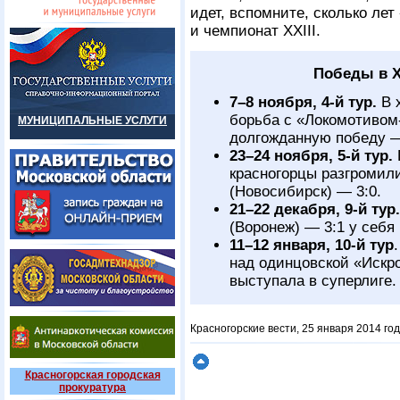
идет, вспомните, сколько лет
и чемпионат XXIII.
Победы в X
7–8 ноября,
4-й
тур.
В 
борьба с «Локомотивом
МУНИЦИПАЛЬНЫЕ УСЛУГИ
долгожданную победу —
23–24 ноября,
5-й
тур.
красногорцы разгроми
(Новосибирск) — 3:0.
21–22 декабря,
9-й
тур
(Воронеж) — 3:1 у себя
11–12 января,
10-й
тур
над одинцовской «Искро
выступала в суперлиге.
Красногорские вести, 25 января 2014 год
Красногорская городская
прокуратура