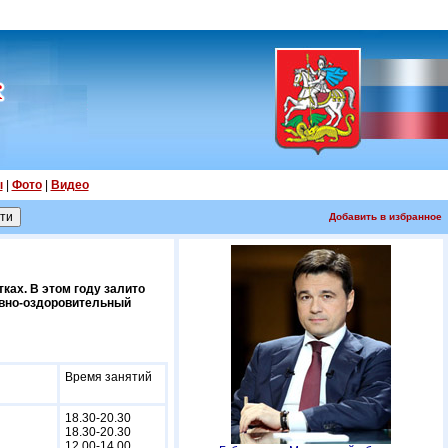
ы
|
Фото
|
Видео
Добавить в избранное
ках. В этом году залито
ивно-оздоровительный
Время занятий
18.30-20.30
18.30-20.30
12.00-14.00