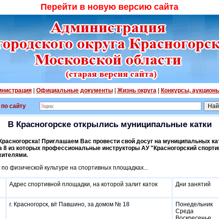
Перейти в новую версию сайта
нистрация
|
Официальные документы
|
Жизнь округа
|
Конкурсы, аукцион
 по сайту
В Красногорске открылись муниципальные катки
Красногорска! Приглашаем Вас провести свой досуг на муниципальных кат
а 8 из которых профессиональные инструкторы АУ "Красногорский спорт
жителями.
по физической культуре на спортивных площадках...
Адрес спортивной площадки, на которой залит каток
Дни занятий
г. Красногорск, в/г Павшино, за домом № 18
Понедельник
Среда
Воскресенье