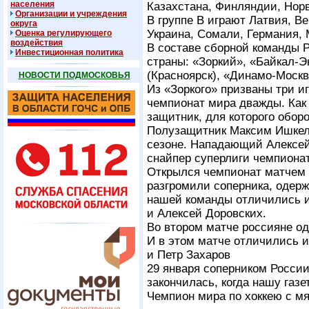
населения
Казахстана, Финляндии, Нор
Организации и учреждения
В группе В играют Латвия, В
округа
Украина, Сомали, Германия, 
Оценка регулирующего
воздействия
В составе сборной команды Р
Инвестиционная политика
страны: «Зоркий», «Байкал-Э
(Красноярск), «Динамо-Москв
НОВОСТИ ПОДМОСКОВЬЯ
Из «Зоркого» призваны три и
чемпионат мира дважды. Как
защитник, для которого обор
Полузащитник Максим Ишкел
сезоне. Нападающий Алексей
снайпер суперлиги чемпионат
Открылся чемпионат матчем 
разгромили соперника, одерж
нашей команды отличились и 
и Алексей Доровских.
Во втором матче россияне о
И в этом матче отличились 
и Петр Захаров
29 января соперником Росси
закончилась, когда нашу газе
Чемпион мира по хоккею с мя