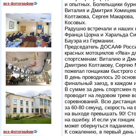
все фотографии
и опытных. Болельщики бур
Виталия и Дмитрия Хомицев
Колтакова, Сергея Макарова,
Косовых.
Радушно встречали и наших 
Франца Цорна и Харальда Си
Бауэра из Германии.
Председатель ДОСААФ Росси
красных мотоциклов «Ява» д
спортсменам: Виталию и Дм
Дмитрию Колтакову, Сергею 
пожелал гонщикам быстрого 
В день проводилось 20 осно
финальный заезд, в каждом и
В сумме за день спортсмен п
проводит на ледовом треке вс
соревнований. Всю дистанцию
за
60-80 секунд,
скорость на 
на выходе превышать 90! Сто
на ошибку. И если уж гонщик 
может обернуться паданием, 
К сожалению, в первый день
все фотографии