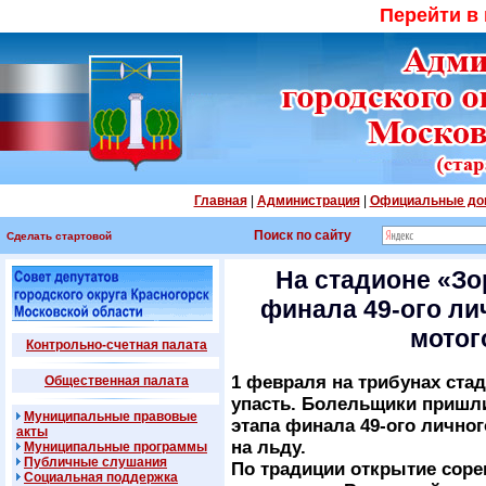
Перейти в
Главная
|
Администрация
|
Официальные до
Поиск по сайту
Сделать стартовой
На стадионе «Зо
финала 49-ого ли
мотог
Контрольно-счетная палата
1 февраля на трибунах ста
Общественная палата
упасть. Болельщики пришл
Муниципальные правовые
этапа финала
49-ого
личног
акты
на льду.
Муниципальные программы
Публичные слушания
По традиции открытие соре
Социальная поддержка