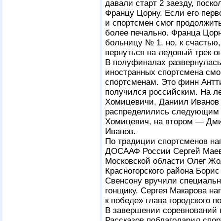
давали старт 2 заезду, поско
Францу Цорну. Если его перв
и спортсмен смог продолжить
более печально. Франца Цорн
больницу № 1, но, к счастью
вернуться на ледовый трек он
В полуфиналах развернулась
иностранных спортсмена смо
спортсменам. Это финн Антт
получился российским. На л
Хомицевичи, Даниил Иванов 
распределились следующим 
Хомицевич, на втором — Дми
Иванов.
По традиции спортсменов на
ДОСААФ России Сергей Маев 
Московской области Олег Жол
Красногорского района Борис
Свенсону вручили специальн
гонщику. Сергея Макарова н
к победе» глава городского п
В завершении соревнований г
Рассказов поблагодарил спор