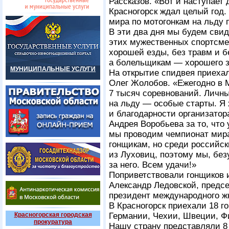
Рассказов. «Вот и наступает
Красногорск ждал целый год
мира по мотогонкам на льду 
В эти два дня мы будем сви
этих мужественных спортсм
хорошей езды, без травм и 
а болельщикам — хорошего 
МУНИЦИПАЛЬНЫЕ УСЛУГИ
На открытие спидвея приеха
Олег Жолобов. «Ежегодно в 
7 тысяч соревнований. Личн
на льду — особые старты. Я 
и благодарности организатор
Андрея Воробьева за то, что 
мы проводим чемпионат мира
гонщикам, но среди российск
из Луховиц, поэтому мы, бе
за него. Всем удачи!»
Поприветствовали гонщиков 
Александр Ледовской, предс
президент международного ж
В Красногорск приехали 18 г
Красногорская городская
Германии, Чехии, Швеции, Ф
прокуратура
Нашу страну представляли 8 