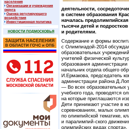
населения
Организации и учреждения
деятельности, сосредоточе
округа
Оценка регулирующего
в системе образования Кра
воздействия
началась предолимпийская 
Инвестиционная политика
тысячи детей и подростков
и родителями.
НОВОСТИ ПОДМОСКОВЬЯ
Содержание и формы воспита
с Олимпиадой-2014 обсуждал
образовательных учреждений,
учителей физической культур
образования администрации 
начальник отдела общего об
И.Ермакова, председатель ко
администрации района Д.Лоп
— Во всех образовательных 
учебного года, проводятся о
на которые приглашаются из
Дети принимают участие в ко
соревнованиях, малых олимп
по олимпийской тематике, к
и паралимпий-ского движени
олимпийских видах спорта»,