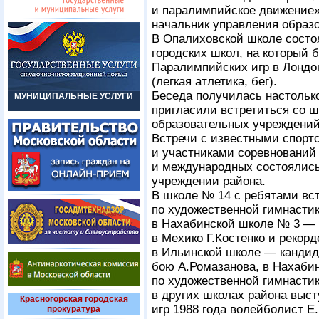
и паралимпийское движение»
начальник управления образ
В Опалиховской школе состо
городских школ, на который 
Паралимпийских игр в Лондон
(легкая атлетика, бег).
Беседа получилась настолько
МУНИЦИПАЛЬНЫЕ УСЛУГИ
пригласили встретиться со 
образовательных учреждений
Встречи с известными спор
и участниками соревнований 
и международных состоялись
учреждении района.
В школе № 14 с ребятами вс
по художественной гимнастик
в Нахабинской школе № 3 — 
в Мехико Г.Костенко и рекор
в Ильинской школе — кандид
бою А.Ромазанова, в Нахаби
по художественной гимнастик
в других школах района выс
Красногорская городская
игр 1988 года волейболист Е
прокуратура