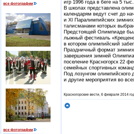
игр 1996 года в беге на 5 ты
все фотографии
В школах представлена олим
календарям ведут счет до н
и XI Паралимпийских зимних
талисманами которых выбран
Предстоящей Олимпиаде был
лыжный фестиваль «Крещенс
в котором олимпийский забег
Праздничный формат зимних
завершения зимней Олимпиад
поселение Красногорск 22 ф
семейных спортивных команд
Под лозунгом олимпийского 
и другие мероприятия во все
Красногорские вести, 6 февраля 2014 го
все фотографии