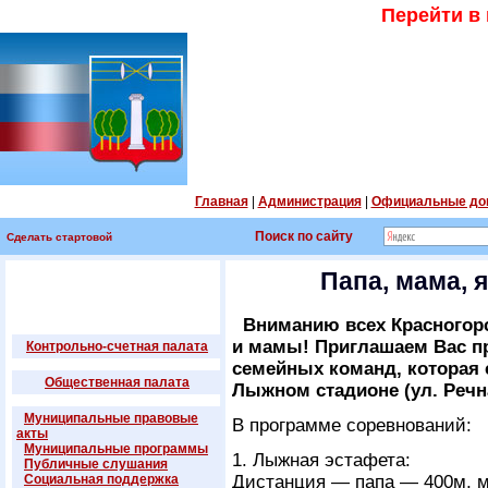
Перейти в
Главная
|
Администрация
|
Официальные до
Поиск по сайту
Сделать стартовой
Папа, мама, 
Вниманию всех Красногор
и мамы! Приглашаем Вас пр
Контрольно-счетная палата
семейных команд, которая с
Общественная палата
Лыжном стадионе (ул. Речна
Муниципальные правовые
В программе соревнований:
акты
Муниципальные программы
1. Лыжная эстафета:
Публичные слушания
Социальная поддержка
Дистанция — папа — 400м, м