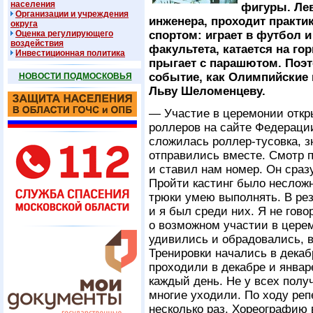
населения
фигуры. Ле
Организации и учреждения
инженера, проходит практи
округа
Оценка регулирующего
спортом: играет в футбол 
воздействия
факультета, катается на г
Инвестиционная политика
прыгает с парашютом. Поэт
событие, как Олимпийские 
НОВОСТИ ПОДМОСКОВЬЯ
Льву Шеломенцеву.
— Участие в церемонии откры
роллеров на сайте Федераци
сложилась роллер-тусовка, зн
отправились вместе. Смотр 
и ставил нам номер. Он сразу 
Пройти кастинг было несложно
трюки умею выполнять. В рез
и я был среди них. Я не гов
о возможном участии в церем
удивились и обрадовались, в
Тренировки начались в декаб
проходили в декабре и январе
каждый день. Не у всех полу
многие уходили. По ходу ре
несколько раз. Хореографию