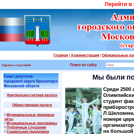
Перейти в
Главная
|
Администрация
|
Официальные до
Поиск по сайту
Сделать стартовой
Мы были по
Среди 2500 
Олимпийски
Контрольно-счетная палата
студент фак
Общественная палата
приборостро
Л.Шеломенц
Муниципальные правовые
номере цер
акты
Муниципальные программы
организатор
Публичные слушания
на большой
Социальная поддержка