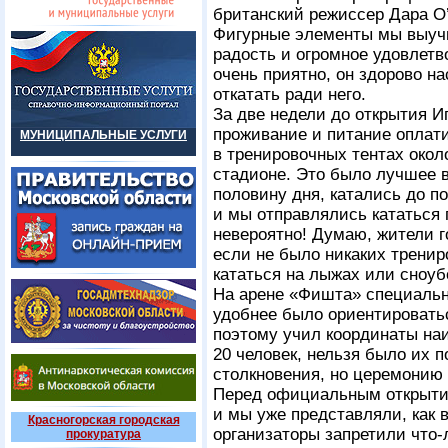
британский режиссер Дара О
Фигурные элементы мы выучи
радость и огромное удовлетв
очень приятно, он здорово н
откатать ради него.
За две недели до открытия И
проживание и питание оплати
МУНИЦИПАЛЬНЫЕ УСЛУГИ
в тренировочных тентах окол
стадионе. Это было лучшее 
половину дня, катались до по
и мы отправлялись кататься 
невероятно! Думаю, жители г
если не было никаких тренир
кататься на лыжах или сноуб
На арене «Фишта» специальн
удобнее было ориентировать
поэтому учил координаты наи
20 человек, нельзя было их 
столкновения, но церемонию 
Перед официальным открытие
и мы уже представляли, как 
Красногорская городская
организаторы запретили что-
прокуратура