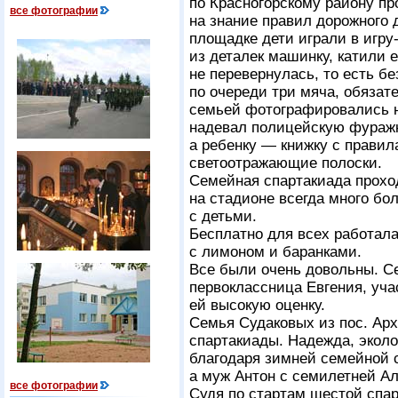
по Красногорскому району пр
все фотографии
на знание правил дорожного д
площадке дети играли в игр
из деталек машинку, катили е
не перевернулась, то есть бе
по очереди три мяча, обязат
семьей фотографировались н
надевал полицейскую фуражк
а ребенку — книжку с прави
светоотражающие полоски.
Семейная спартакиада проход
на стадионе всегда много бо
с детьми.
Бесплатно для всех работала
с лимоном и баранками.
Все были очень довольны. С
первоклассница Евгения, уч
ей высокую оценку.
Семья Судаковых из пос. Арх
спартакиады. Надежда, эколо
благодаря зимней семейной 
а муж Антон с семилетней А
все фотографии
Судя по стартам шестой спар