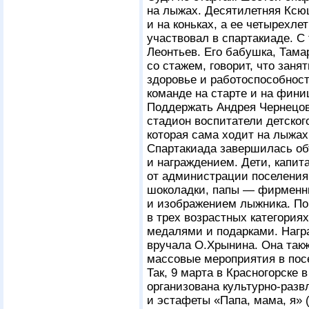
на лыжах. Десятилетняя Ксю
и на коньках, а ее четырехл
участвовал в спартакиаде. С
Леонтьев. Его бабушка, Там
со стажем, говорит, что зан
здоровье и работоспособност
команде на старте и на фини
Поддержать Андрея Чернецов
стадион воспитатели детског
которая сама ходит на лыжах,
Спартакиада завершилась о
и награждением. Дети, капит
от администрации поселения
шоколадки, папы — фирменны
и изображением лыжника. По
в трех возрастных категори
медалями и подарками. Нагр
вручала О.Хрынина. Она так
массовые мероприятия в пос
Так, 9 марта в Красногорске 
организована культурно-разв
и эстафеты «Папа, мама, я» (