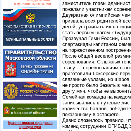
заместитель главы админист
пожелали участникам соревн
Двукратная олимпийская чем
призвала всех родителей вс
детей, устраивать их в секци
стать первым шагом к будущ
Прозвучал Гимн России, был
МУНИЦИПАЛЬНЫЕ УСЛУГИ
спартакиады капитаном семе
на торжественном построении
После общей веселой размин
соревнования. С лыжных гон
этапу — соревнованиям в лов
приготовили боксерские пер
связанные узлами, из шаров 
не просто было бежать в мешк
другу мяч, чтобы не выронить
Семейная команда на каждом
записывались в путевые лис
количество баллов, победите
показанному в эстафете.
Давно сложилось правило, ч
Красногорская городская
команд сотрудники ОГИБДД 
прокуратура