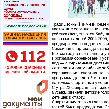
населения
Организации и учреждения
округа
Оценка регулирующего
воздействия
Инвестиционная политика
Традиционный зимний семейн
НОВОСТИ ПОДМОСКОВЬЯ
настоящие соревнования: ком
ребенок (допускаются бабушк
по возрасту детей 2004-2005,
предварительно подается зая
Семейная спартакиада станов
В этом году в ней приняли у
Программа соревнований уст
вид — с серьезными дистанц
дети; затем олимпийские з
соревнования, спортивные ко
программа для детей и взрос
не только спортивные умения,
С утра 22 февраля на лыжно
музыка, звенели детские го
детишек к старту.
Спартакиаду открыл глава по
гостей были председатель Со