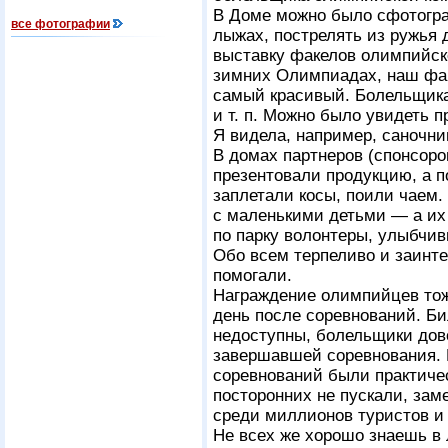
В Доме можно было сфотогра
все фотографии
лыжах, пострелять из ружья 
выставку факелов олимпийск
зимних Олимпиадах, наш фак
самый красивый. Болельщика
и т. п. Можно было увидеть
Я видела, например, саночни
В домах партнеров (спонсор
презентовали продукцию, а 
заплетали косы, поили чаем
с маленькими детьми — а их
по парку волонтеры, улыбчив
Обо всем терпеливо и заинте
помогали.
Награждение олимпийцев тож
день после соревнований. Б
недоступны, болельщики дов
завершавшей соревнования.
соревнований были практич
посторонних не пускали, за
среди миллионов туристов и 
Не всех же хорошо знаешь в 