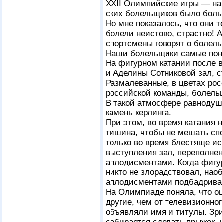
XXII Олимпийские игры — наш
ских болельщиков было больш
Но мне показалось, что они 
болели неистово, страстно! 
спортсмены говорят о болель
Наши болельщики самые пон
На фигурном катании после 
и Аделины Сотниковой зал, с
Размалеванные, в цветах рос
российской команды, болел
В такой атмосфере равнодуш
камень керлинга.
При этом, во время катания 
тишина, чтобы не мешать сп
только во время блестяще ис
выступления зал, переполне
аплодисментами. Когда фигур
никто не злорадствовал, нао
аплодисментами подбадрива
На Олимпиаде поняла, что о
другие, чем от телевизионно
объявляли имя и титулы. Зри
собирается сделать прыжок, к