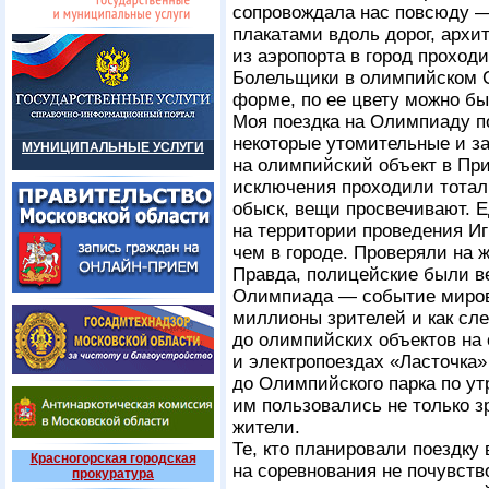
сопровождала нас повсюду 
плакатами вдоль дорог, арх
из аэропорта в город проход
Болельщики в олимпийском 
форме, по ее цвету можно бы
Моя поездка на Олимпиаду п
некоторые утомительные и з
МУНИЦИПАЛЬНЫЕ УСЛУГИ
на олимпийский объект в При
исключения проходили тотал
обыск, вещи просвечивают. Ед
на территории проведения Игр
чем в городе. Проверяли на 
Правда, полицейские были в
Олимпиада — событие миров
миллионы зрителей и как сле
до олимпийских объектов на
и электропоездах «Ласточка»
до Олимпийского парка по у
им пользовались не только з
жители.
Те, кто планировали поездку 
Красногорская городская
на соревнования не почувст
прокуратура