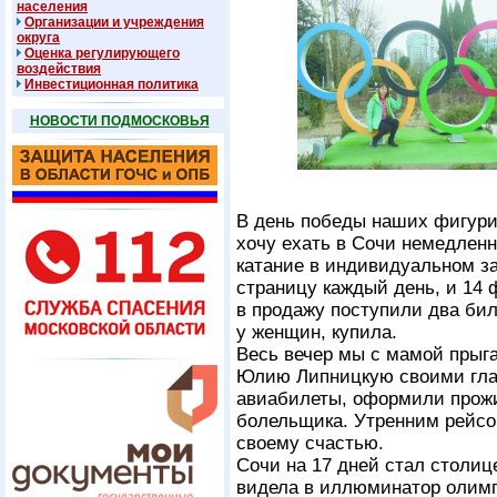
населения
Организации и учреждения
округа
Оценка регулирующего
воздействия
Инвестиционная политика
НОВОСТИ ПОДМОСКОВЬЯ
В день победы наших фигурис
хочу ехать в Сочи немедленн
катание в индивидуальном з
страницу каждый день, и 14 
в продажу поступили два би
у женщин, купила.
Весь вечер мы с мамой прыга
Юлию Липницкую своими глаз
авиабилеты, оформили прожи
болельщика. Утренним рейсом
своему счастью.
Сочи на 17 дней стал столице
видела в иллюминатор олим