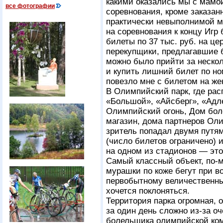
какими оказались мы с мамой
все фотографии
соревнования, кроме заказанн
практически невыполнимой м
на соревнования к концу Игр
билеты по 37 тыс. руб. на ц
перекупщики, предлагавшие 
можно было прийти за нескол
и купить лишний билет по н
повезло мне с билетом на же
В Олимпийский парк, где ра
«Большой», «Айсберг», «Адле
Олимпийский огонь, Дом бол
магазин, дома партнеров Ол
зритель попадал двумя путям
(число билетов ограничено) 
на одном из стадионов — это
Самый классный объект, по-
мурашки по коже бегут при в
первобытному величественный
хочется поклоняться.
Территория парка огромная, 
за один день сложно из-за о
болельщика олимпийской ком