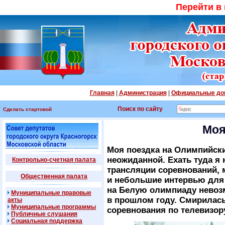
Перейти в
Главная
|
Администрация
|
Официальные до
Поиск по сайту
Сделать стартовой
Моя
Моя поездка на Олимпийски
неожиданной. Ехать туда я 
Контрольно-счетная палата
трансляции соревнований, 
Общественная палата
и небольшие интервью для 
на Белую олимпиаду невоз
Муниципальные правовые
в прошлом году. Смирилась
акты
Муниципальные программы
соревнования по телевизор
Публичные слушания
Социальная поддержка