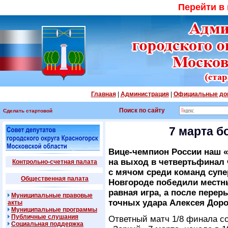
Перейти в
Главная
|
Администрация
|
Официальные до
Поиск по сайту
Сделать стартовой
7 марта б
Вице-чемпион России наш 
на выход в четвертьфинал 
Контрольно-счетная палата
с мячом среди команд супе
Общественная палата
Новгороде победили местн
равная игра, а после пере
Муниципальные правовые
точных удара Алексея Доро
акты
Муниципальные программы
Публичные слушания
Ответный матч 1/8 финала со
Социальная поддержка