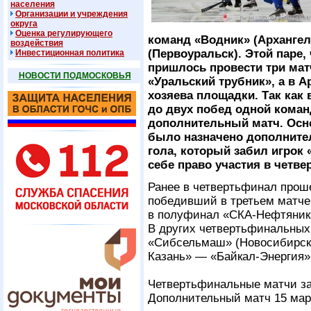
населения
Организации и учреждения
округа
Оценка регулирующего
команд «Водник» (Архангел
воздействия
(Первоуральск). Этой паре
Инвестиционная политика
пришлось провести три мат
НОВОСТИ ПОДМОСКОВЬЯ
«Уральский трубник», а в А
хозяева площадки. Так как 
до двух побед одной коман
дополнительный матч. Осн
было назначено дополните
гола, который забил игрок 
себе право участия в четв
Ранее в четвертьфинал прош
победивший в третьем матче 
в полуфинал «СКА-Нефтяник»
В других четвертьфинальных
«Сибсельмаш» (Новосибирск
Казань» — «Байкал-Энергия» 
Четвертьфинальные матчи за
Дополнительный матч 15 мар