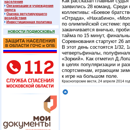
Как рассказал главный судья
населения
Организации и учреждения
заявились 28 команд. Среди
округа
коллективы: «Боевое братств
Оценка регулирующего
«Отрада», «Нахабино», «Мол
воздействия
Инвестиционная политика
по олимпийской системе: пр
заканчивается вничью, проб
НОВОСТИ ПОДМОСКОВЬЯ
тайма по 15 минут, финальны
Соревнования стартуют 26 ап
В этот день состоятся 1/32, 
четвертьфиналы, полуфиналы
«Зоркий». Как отметил Д.Лоп
в целях популяризации и раз
спортсменам, играющим зимо
к игре на большом поле.
Красногорские вести, 24 апреля 2014 го