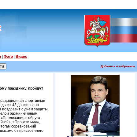
ы
|
Фото
|
Видео
Добавить в избранное
ому празднику, пройдут
 традиционная спортивная
нды из 43 дошкольных
я поздравит с днем защиты
еселой разминки юным
 «Пролезание в обруч»,
йкой», «Прокати мяч»,
итогам соревнований
ависимо от присвоенного