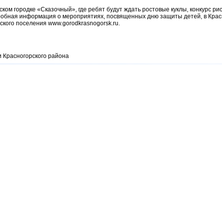
ком городке «Сказочный», где ребят будут ждать ростовые куклы, конкурс ри
робная информация о мероприятиях, посвященных дню защиты детей, в Кра
кого поселения www.gorodkrasnogorsk.ru.
 Красногорского района