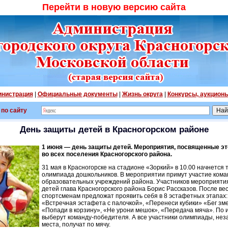
Перейти в новую версию сайта
нистрация
|
Официальные документы
|
Жизнь округа
|
Конкурсы, аукцион
 по сайту
День защиты детей в Красногорском районе
1 июня — день защиты детей. Мероприятия, посвященные эт
во всех поселения Красногорского района.
31 мая в Красногорске на стадионе «Зоркий» в 10.00 начнется
олимпиада дошкольников. В мероприятии примут участие кома
образовательных учреждений района. Участников мероприяти
детей глава Красногорского района Борис Рассказов. После в
спортсменам предложат проявить себя в 8 эстафетных этапах:
«Встречная эстафета с палочкой», «Перенеси кубики» «Бег зме
«Попади в корзину», «Не урони мешок», «Передача мяча». По 
выберут команду-победителя. А все участники олимпиады, нез
места, получат по мячу.