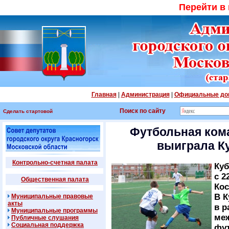
Перейти в
Главная
|
Администрация
|
Официальные до
Поиск по сайту
Сделать стартовой
Футбольная ко
выиграла Ку
Контрольно-счетная палата
Куб
с 2
Общественная палата
Кос
В К
Муниципальные правовые
акты
в р
Муниципальные программы
ме
Публичные слушания
Социальная поддержка
фут