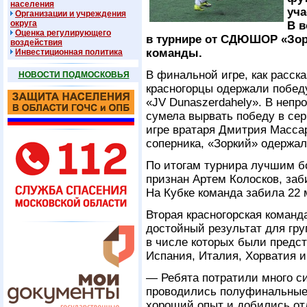
населения
уча
Организации и учреждения
округа
В в
Оценка регулирующего
в турнире от СДЮШОР «Зор
воздействия
команды.
Инвестиционная политика
В финальной игре, как расск
НОВОСТИ ПОДМОСКОВЬЯ
красногорцы одержали побед
«JV Dunaszerdahely». В непр
сумела вырвать победу в сер
игре вратаря Дмитрия Массар
соперника, «Зоркий» одержал
По итогам турнира лучшим б
признан Артем Колосков, заб
На Кубке команда забила 22 
Вторая красногорская команда
достойный результат для гру
в числе которых были предст
Испания, Италия, Хорватия и
— Ребята потратили много си
проводились полуфинальные
хороший опыт и добились от