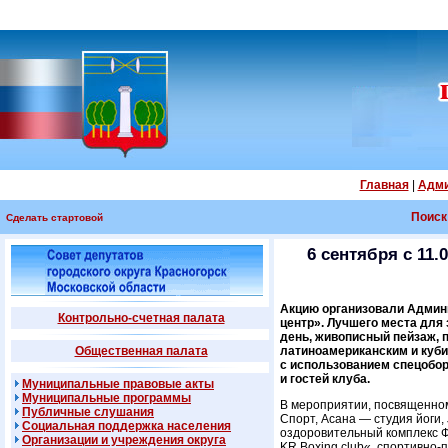
Главная
|
Адми
Поиск
Сделать стартовой
6 сентября с 11
Акцию организовали Админи
Контрольно-счетная палата
центр». Лучшего места для 
день, живописный пейзаж, 
Общественная палата
латиноамериканским и кубин
с использованием спецобор
и гостей клуба.
Муниципальные правовые акты
Муниципальные программы
В мероприятии, посвященном
Публичные слушания
Спорт, Асана — студия йоги, 
Социальная поддержка населения
оздоровительный комплекс Ф
Организации и учреждения округа
KR Boxing сlub«, спортивно-