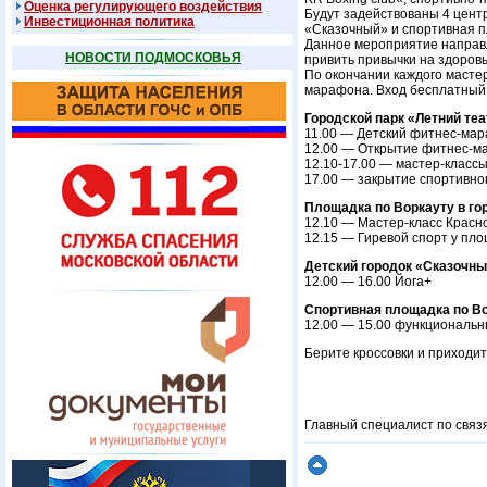
Оценка регулирующего воздействия
Будут задействованы 4 центр
Инвестиционная политика
«Сказочный» и спортивная п
Данное мероприятие направл
НОВОСТИ ПОДМОСКОВЬЯ
привить привычки на здоров
По окончании каждого масте
марафона. Вход бесплатный 
Городской парк «Летний теа
11.00 — Детский фитнес-мар
12.00 — Открытие фитнес-ма
12.10-17.00 — мастер-класс
17.00 — закрытие спортивно
Площадка по Воркауту в го
12.10 — Мастер-класс Красно
12.15 — Гиревой спорт у пло
Детский городок «Сказочн
12.00 — 16.00 Йога+
Спортивная площадка по Во
12.00 — 15.00 функциональн
Берите кроссовки и приходит
Главный специалист по связ