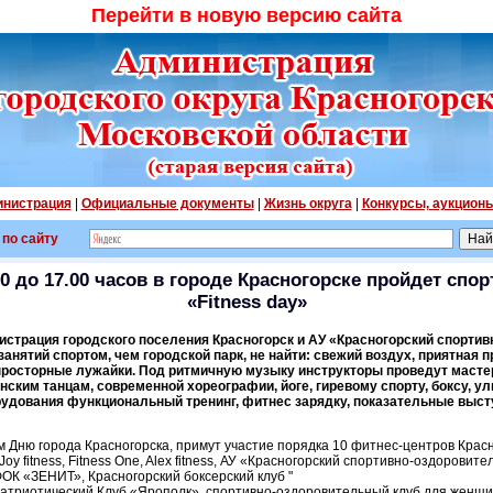
Перейти в новую версию сайта
нистрация
|
Официальные документы
|
Жизнь округа
|
Конкурсы, аукцион
 по сайту
.00 до 17.00 часов в городе Красногорске пройдет сп
«Fitness day»
страция городского поселения Красногорск и АУ «Красногорский спорти
занятий спортом, чем городской парк, не найти: свежий воздух, приятная 
просторные лужайки. Под ритмичную музыку инструкторы проведут мастер
ским танцам, современной хореографии, йоге, гиревому спорту, боксу, ул
удования функциональный тренинг, фитнес зарядку, показательные выст
 Дню города Красногорска, примут участие порядка 10 фитнес-центров Красн
Joy fitness, Fitness One, Alex fitness, АУ «Красногорский спортивно-оздоровит
ОК «ЗЕНИТ», Красногорский боксерский клуб "
патриотический Клуб «Ярополк», спортивно-оздоровительный клуб для женщин