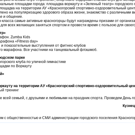
альные площадки города: площадка воркауту и «Зеленый театр» городского п
лощадка на территории АУ «Красногорский спортивно-оздоровительный цент
ено на популяризацию здорового образа жизни, знакомство с различными в
ье и общение.
р-класса самые активные красногорцы будут награждены призами от организ
для всех желающих заняться спортом и провести время с пользою для своего
тр»
афон. Zumba Kids
рафона «Fitness day»
ы и показательные выступления от фитнес-клубов
го марафона. Все участники на танцевальный флэшмоб.
родском парке
горского клуба по уличной гимнастике
щадки по Воркауту
ый»
ркауту на территории АУ «Красногорский спортивно-оздоровительный це
ый тренинг
е всей семьей, с друзьями и любимыми на праздник спорта. Проведем День г
Кузне
ям с общественностью и СМИ администрации городского поселения Красного