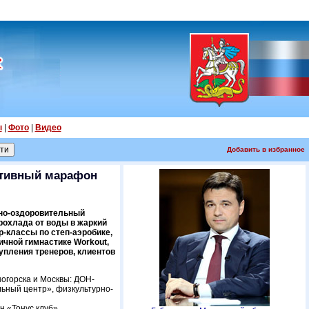
ы
|
Фото
|
Видео
Добавить в избранное
ортивный марафон
вно-оздоровительный
прохлада от воды в жаркий
-классы по степ-аэробике,
ичной гимнастике Workout,
упления тренеров, клиентов
огорска и Москвы: ДОН-
ельный центр», физкультурно-
 «Тонус клуб».