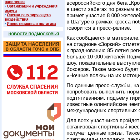
населения
всероссийского дня бега „Кр
Организации и учреждения
в шести забегах по разным в
округа
примет участие 8 000 жителе
Оценка регулирующего
воздействия
в Шатуре в рамках кросса поб
Инвестиционная политика
говорится в пресс-релизе.
НОВОСТИ ПОДМОСКОВЬЯ
Как сообщается в материале,
на стадионе «Зоркий» отметя
к празднованию 85-летия рег
больше 10 000 жителей Подм
шоу, показательные выступле
боксеров. Также можно будет
«Ночные волки» на их мотоци
По данным пресс-службы, н
попробовать выполнить норм
подтягиваниям, подъему гир
известные олимпийские чемп
международных спортивных 
Для всех участников пройдет
организован спортивный квес
получат ценные призы. Также
спартакиады молодежи, закл