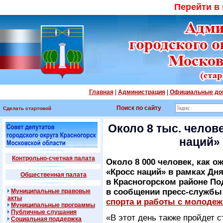
Перейти в
Главная
|
Администрация
|
Официальные до
Поиск по сайту
Сделать стартовой
Около 8 тыс. челов
наций»
Контрольно-счетная палата
Около 8 000 человек, как о
«Кросс наций» в рамках Дн
Общественная палата
в Красногорском районе По
в сообщении пресс-служб
Муниципальные правовые
акты
спорта и работы с молоде
Муниципальные программы
Публичные слушания
«В этот день также пройдет с
Социальная поддержка