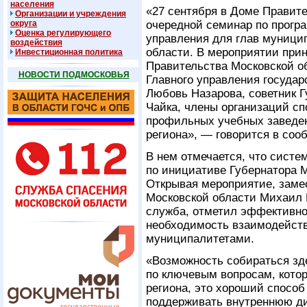
населения
«27 сентября в Доме Правит
Организации и учреждения
округа
очередной семинар по прог
Оценка регулирующего
управления для глав муници
воздействия
области. В мероприятии при
Инвестиционная политика
Правительства Московской о
НОВОСТИ ПОДМОСКОВЬЯ
Главного управления госуда
Любовь Назарова, советник Г
Чайка, члены организаций сп
профильных учебных заведе
региона», — говорится в соо
В нем отмечается, что систе
по инициативе Губернатора 
Открывая мероприятие, заме
Московской области Михаил К
служба, отметил эффективно
необходимость взаимодейст
муниципалитетами.
«Возможность собираться зд
по ключевым вопросам, котор
региона, это хороший способ
поддерживать внутреннюю д