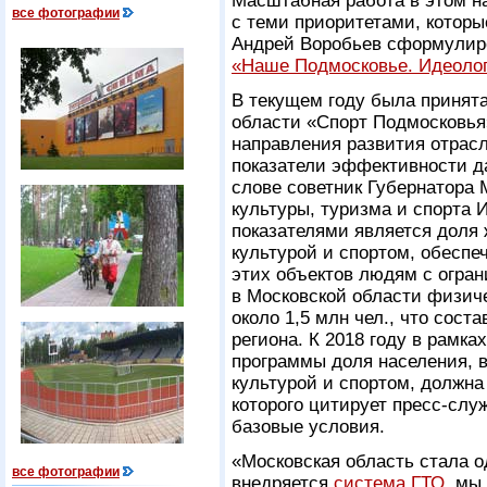
Масштабная работа в этом н
все фотографии
с теми приоритетами, которы
Андрей Воробьев сформулир
«Наше Подмосковье. Идеоло
В текущем году была принят
области «Спорт Подмосковья
направления развития отрасл
показатели эффективности д
слове советник Губернатора 
культуры, туризма и спорта 
показателями является доля
культурой и спортом, обеспе
этих объектов людям с огра
в Московской области физич
около 1,5 млн чел., что сост
региона. К 2018 году в рамк
программы доля населения, 
культурой и спортом, должна
которого цитирует пресс-служ
базовые условия.
«Московская область стала о
все фотографии
внедряется
система ГТО
, мы