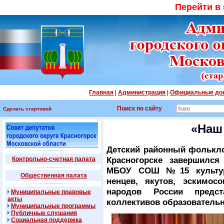
Перейти в
Главная
|
Администрация
|
Официальные до
Поиск по сайту
Сделать стартовой
«Наш
Детский районный фолькл
Красногорске завершился
Контрольно-счетная палата
МБОУ СОШ №15 культурн
Общественная палата
ненцев, якутов, эскимосо
народов России предст
Муниципальные правовые
акты
коллективов образовательн
Муниципальные программы
Публичные слушания
Социальная поддержка