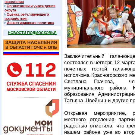
населения
Организации и учреждения
округа
Оценка регулирующего
воздействия
Инвестиционная политика
НОВОСТИ ПОДМОСКОВЬЯ
Заключительный гала-ко
состоялся в четверг, 12 мар
почетных гостей гала-ко
исполкома Красногорского м
Светлана Грачева, чле
муниципального района 
образования Администрации
Татьяна Швейниц и другие п
Открывая мероприятие, р
местного отделения парти
радостью отметила, что фе
нашем районе уже во втор