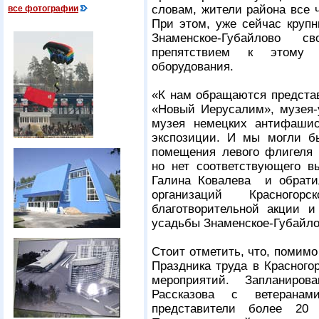
словам, жители района все 
все фотографии
При этом, уже сейчас крупн
Знаменское-Губайлово 
препятствием к этому я
оборудования.
«К нам обращаются представ
«Новый Иерусалим», музея-
музея немецких антифашис
экспозиции. И мы могли бы
помещения левого флигеля 
но нет соответствующего вы
Галина Ковалева и обрати
организаций Красногор
благотворительной акции и
усадьбы Знаменское-Губайл
Стоит отметить, что, помимо
Праздника труда в Красного
мероприятий. Запланиро
Рассказова с ветерана
представители более 20 о