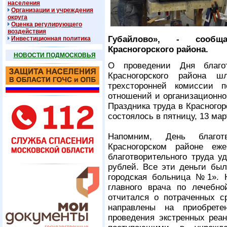
населения
Организации и учреждения
округа
Оценка регулирующего
воздействия
Губайлово», - сообща
Инвестиционная политика
Красногорского района.
НОВОСТИ ПОДМОСКОВЬЯ
О проведении Дня благот
Красногорского района 
трехсторонней комиссии п
отношений и организационно
Праздника труда в Красного
состоялось в пятницу, 13 ма
Напомним, День благот
Красногорском районе еж
благотворительного труда у
рублей. Все эти деньги бы
городская больница №1». Н
главного врача по лечеб
отчитался о потраченных с
направлены на приобрете
проведения экстренных реа