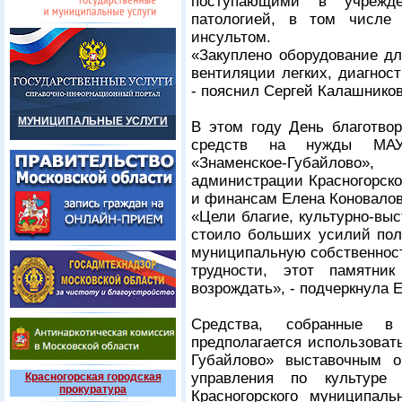
поступающими в учрежде
патологией, в том числе
инсультом.
«Закуплено оборудование дл
вентиляции легких, диагнос
- пояснил Сергей Калашнико
МУНИЦИПАЛЬНЫЕ УСЛУГИ
В этом году День благотвор
средств на нужды МАУК
«Знаменское-Губайлово
администрации Красногорско
и финансам Елена Коновало
«Цели благие, культурно-вы
стоило больших усилий пол
муниципальную собственност
трудности, этот памятни
возрождать», - подчеркнула 
Средства, собранные в 
предполагается использоват
Губайлово» выставочным о
управления по культуре
Красногорская городская
прокуратура
Красногорского муниципаль