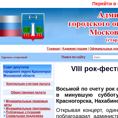
Перейти в
Главная
|
Администрация
|
Официальные до
Поиск по сайту
Сделать стартовой
VIII рок-фес
Контрольно-счетная палата
Восьмой по счету рок
Общественная палата
в минувшую суббот
Красногорска, Нахабин
Муниципальные правовые
акты
Муниципальные программы
Открывая концерт, оди
Публичные слушания
поблагодарил админист
Социальная поддержка