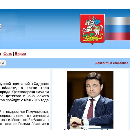
ы
|
Фото
|
Видео
Добавить в избранное
руппой компаний «Садовое
 области, а также глав
города Красногорска начали
са детского и юношеского
ов пройдут 2 мая 2015 года
 и подростков Подмосковья,
едоставление возможности
квы и Московской области, а
х каналов России. Участие в