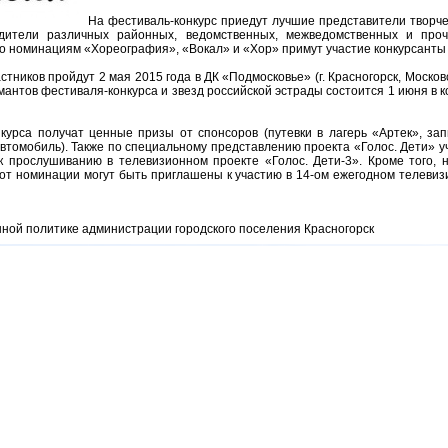
На фестиваль-конкурс приедут лучшие представители творче
едители различных районных, ведомственных, межведомственных и проч
о номинациям «Хореография», «Вокал» и «Хор» примут участие конкурсанты в 
тников пройдут 2 мая 2015 года в ДК «Подмосковье» (г. Красногорск, Московс
антов фестиваля-конкурса и звезд российской эстрады состоится 1 июня в к
курса получат ценные призы от спонсоров (путевки в лагерь «Артек», зап
втомобиль). Также по специальному представлению проекта «Голос. Дети» у
к прослушиванию в телевизионном проекте «Голос. Дети-3». Кроме того, 
 от номинации могут быть приглашены к участию в 14-ом ежегодном телеви
ой политике администрации городского поселения Красногорск