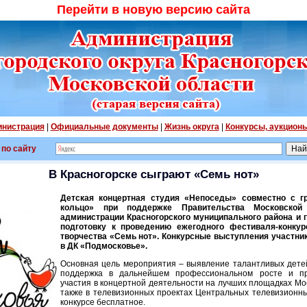
Перейти в новую версию сайта
нистрация
|
Официальные документы
|
Жизнь округа
|
Конкурсы, аукцион
 по сайту
В Красногорске сыграют «Семь нот»
Детская концертная студия «Непоседы» совместно с г
кольцо» при поддержке Правительства Московской
администрации Красногорского муниципального района и 
подготовку к проведению ежегодного фестиваля-конкур
творчества «Семь нот». Конкурсные выступления участник
в ДК «Подмосковье».
Основная цель мероприятия – выявление талантливых детей
поддержка в дальнейшем профессиональном росте и пр
участия в концертной деятельности на лучших площадках Мос
также в телевизионных проектах Центральных телевизионны
конкурсе бесплатное.