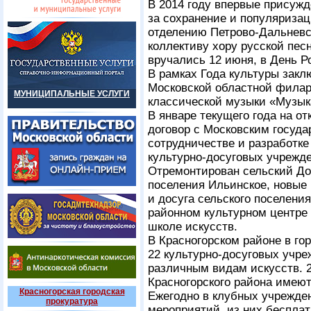
В 2014 году впервые присужд
за сохранение и популяриза
отделению Петрово-Дальневс
коллективу хору русской пе
вручались 12 июня, в День Р
В рамках Года культуры закл
Московской областной филар
МУНИЦИПАЛЬНЫЕ УСЛУГИ
классической музыки «Музыка
В январе текущего года на о
договор с Московским госуд
сотрудничестве и разработке
культурно-досуговых учрежд
Отремонтирован сельский До
поселения Ильинское, новые
и досуга сельского поселени
районном культурном центре
школе искусств.
В Красногорском районе в го
22 культурно-досуговых учре
различным видам искусств. 2
Красногорского района имею
Красногорская городская
Ежегодно в клубных учрежде
прокуратура
мероприятий, из них бесплат