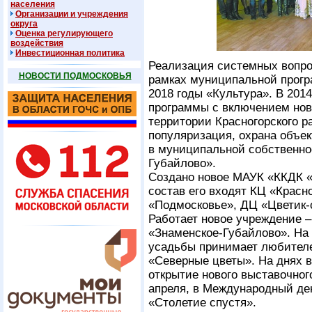
населения
Организации и учреждения
округа
Оценка регулирующего
воздействия
Инвестиционная политика
Реализация системных вопро
НОВОСТИ ПОДМОСКОВЬЯ
рамках муниципальной прогр
2018 годы «Культура». В 2014
программы с включением нов
территории Красногорского р
популяризация, охрана объек
в муниципальной собственнос
Губайлово».
Создано новое МАУК «ККДК «
состав его входят КЦ «Красн
«Подмосковье», ДЦ «Цветик-
Работает новое учреждение 
«Знаменское-Губайлово». На 
усадьбы принимает любителе
«Северные цветы». На днях 
открытие нового выставочног
апреля, в Международный де
«Столетие спустя».