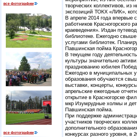
все фотографии
творческих коллективов, из н
экспозиций ТОКХ «ЛИК», кото
В апреле 2014 года впервые
работников Красногорского р
краеведения». Издан путево
библиотеке. Ежегодно свыше
услугами библиотек. Планиру
Павшинская пойма Красногор
В текущем году деятельност
культуры значительно активи
празднованию юбилея Побед
Ежегодно в муниципальных у
образования обучаются свыш
выставки, концерты, конкур
апрельские ежегодные отчетн
открытие в Красногорске фи
мкр Изумрудные холмы и дет
Павшинская пойма.
При поддержке администраци
участников творческих колле
дополнительного образовани
все фотографии
конкурсах разного уровня, в 