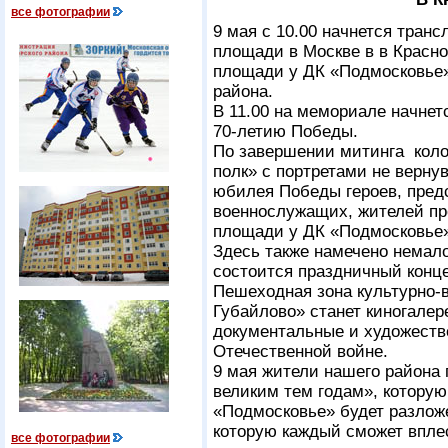
все фотографии
9 мая с 10.00 начнется тран
площади в Москве в в Красно
площади у ДК «Подмосковье»
района.
В 11.00 на мемориале начне
70-летию Победы.
По завершении митинга коло
полк» с портретами не верн
юбилея Победы героев, пред
военнослужащих, жителей пр
площади у ДК «Подмосковье»
Здесь также намечено немало
состоится праздничный конце
Пешеходная зона культурно-
Губайлово» станет киногалер
документальные и художест
Отечественной войне.
9 мая жители нашего района
великим тем годам», которую
«Подмосковье» будет разложе
которую каждый сможет впле
все фотографии