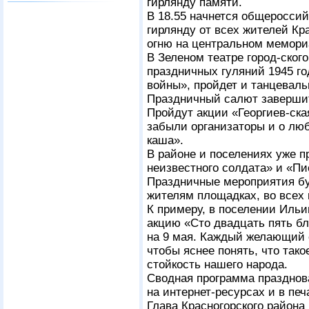
гирлянду памяти.
В 18.55 начнется общеросси
гирлянду от всех жителей Кр
огню на центральном мемор
В Зеленом театре город-ског
праздничных гуляний 1945 го
войны», пройдет и танцеваль
Праздничный салют завершит
Пройдут акции «Георгиев-ска
забыли организаторы и о лю
каша».
В районе и поселениях уже п
неизвестного солдата» и «П
Праздничные мероприятия бу
жителям площадках, во всех 
К примеру, в поселении Ильи
акцию «Сто двадцать пять б
на 9 мая. Каждый желающий 
чтобы яснее понять, что тако
стойкость нашего народа.
Сводная программа празднов
на интернет-ресурсах и в пе
Глава Красногорского района