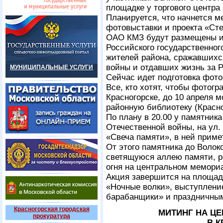
площадке у торгового центра
Планируется, что начнется м
фотовыставки и проекта «Ст
ОАО КМЗ будут размещены и
Российского государственног
жителей района, сражавшихс
войны и отдавших жизнь за 
МУНИЦИПАЛЬНЫЕ УСЛУГИ
Сейчас идет подготовка фото
Все, кто хотят, чтобы фотог
Красногорске, до 10 апреля 
районную библиотеку (Красног
По плану в 20.00 у памятник
Отечественной войны, на ул.
«Свеча памяти», в ней приме
От этого памятника до Воло
светящуюся аллею памяти, ра
огня на центральном мемориа
Акция завершится на площад
«Ночные волки», выступлени
барабанщики» и праздничны
Красногорская городская
МИТИНГ НА Ц
прокуратура
В 