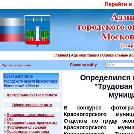
Перейти в
Главная
|
Администрация
|
Официальные до
Поиск по сайту
Сделать стартовой
Определился 
"Трудовая
муниц
Контрольно-счетная палата
Общественная палата
В конкурсе фотогра
Красногорского муниц
Муниципальные правовые
акты
Отделом по труду экон
Муниципальные программы
Красногорского мун
Публичные слушания
Социальная поддержка
Красногорской Тор