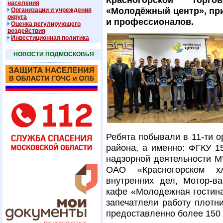
населения
«Молодёжный центр», пр
Организации и учреждения
округа
и профессионалов.
Оценка регулирующего
воздействия
Инвестиционная политика
НОВОСТИ ПОДМОСКОВЬЯ
Ребята побывали в 11-ти о
района, а именно: ФГКУ 
надзорной деятельности М
ОАО «Красногорском хл
внутренних дел, Мотор-в
кафе «Молодежная гостина
запечатлели работу плотн
предоставленно более 150