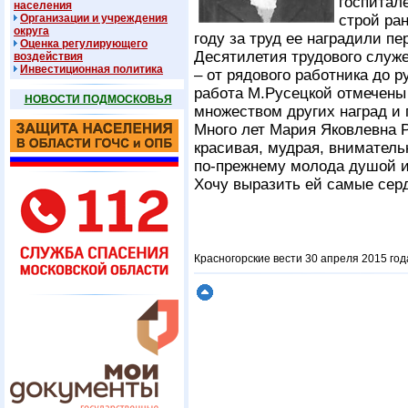
госпитал
населения
Организации и учреждения
строй ра
округа
году за труд ее наградили п
Оценка регулирующего
Десятилетия трудового служ
воздействия
Инвестиционная политика
– от рядового работника до 
работа М.Русецкой отмечены
НОВОСТИ ПОДМОСКОВЬЯ
множеством других наград и 
Много лет Мария Яковлевна Р
красивая, мудрая, внимател
по-прежнему молода душой и 
Хочу выразить ей самые серд
Красногорские вести 30 апреля 2015 год