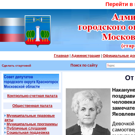
Перейти в
Главная
|
Администрация
|
Официальные до
Поиск по сайту
Сделать стартовой
От
Накануне
поздрави
Контрольно-счетная палата
человека
Общественная палата
замечат
Яковлев
Муниципальные правовые
акты
Девочкой
Муниципальные программы
Публичные слушания
самоотве
Социальная поддержка