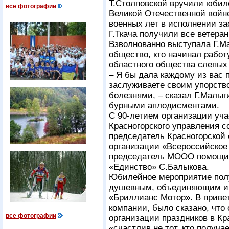
Т.Столповской вручили юбил
все фотографии
Великой Отечественной войне
военных лет в исполнении за
Г.Ткача получили все ветер
Взволнованно выступала Г.Ма
общество, кто начинал работ
областного общества слепых
– Я бы дала каждому из вас 
заслуживаете своим упорств
болезнями, – сказал Г.Малыг
бурными аплодисментами.
С 90-летием организации уч
Красногорского управления с
председатель Красногорской
организации «Всероссийское
председатель МООО помощи
«Единство» С.Балыкова.
Юбилейное мероприятие пол
душевным, объединяющим и 
«Бриллианс Мотор». В привет
компании, было сказано, что
все фотографии
организации праздников в Кр
«счастлив не тот, кто получае