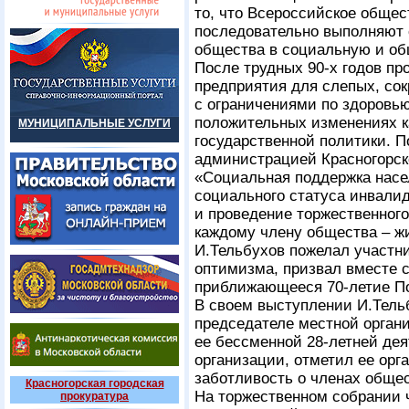
то, что Всероссийское общес
последовательно выполняют 
общества в социальную и об
После трудных 90-х годов пр
предприятия для слепых, со
с ограничениями по здоровью
положительных изменениях к
МУНИЦИПАЛЬНЫЕ УСЛУГИ
государственной политики. 
администрацией Красногорск
«Социальная поддержка насе
социального статуса инвалид
и проведение торжественного
каждому члену общества – жи
И.Тельбухов пожелал участни
оптимизма, призвал вместе 
приближающееся 70-летие П
В своем выступлении И.Тельб
председателе местной орган
ее бессменной 28-летней дея
организации, отметил ее орг
заботливость о членах общес
Красногорская городская
На торжественном собрании 
прокуратура