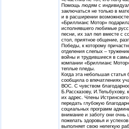
Помощь людям с индивидуа
заключаться не только в мат
и в расширении возможносте
«Бриллианс Мотор» подарила
исполнявшего любимые русск
песни, их зал пел вместе с 
стол, приятное общение, раз
Победы, к которому причастн
отделения слепых – труженик
войны и трудившиеся в самы
компании «Бриллианс Мотор
теплые пледы.
Когда эта небольшая статья 
сообщила о впечатлениях уча
ВОС. С чувством благодарно
Б.Рассказову, И.Тельбухову,
их адрес. Члены Истринског
передать глубокую благодарн
социальных программ админи
внимание и заботу они очнь 
пожелать здоровья и успехов 
выполняет свою нелегкую раб