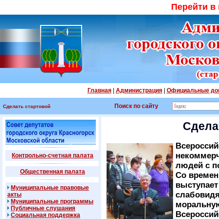
Перейти в
Главная
|
Администрация
|
Официальные до
Поиск по сайту
Сделать стартовой
Сдела
Всероссий
некоммерч
Контрольно-счетная палата
людей с п
Общественная палата
Со времен
выступает
Муниципальные правовые
слабовидя
акты
Муниципальные программы
моральную
Публичные слушания
Всероссий
Социальная поддержка