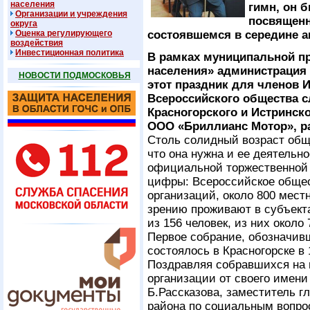
населения
гимн, он 
Организации и учреждения
посвященн
округа
Оценка регулирующего
состоявшемся в середине а
воздействия
Инвестиционная политика
В рамках муниципальной п
населения» администрация 
НОВОСТИ ПОДМОСКОВЬЯ
этот праздник для членов 
Всероссийского общества с
Красногорского и Истринск
ООО «Бриллианс Мотор», р
Столь солидный возраст обще
что она нужна и ее деятельн
официальной торжественной 
цифры: Всероссийское общес
организаций, около 800 мест
зрению проживают в субъект
из 156 человек, из них около
Первое собрание, обозначив
состоялось в Красногорске в 
Поздравляя собравшихся на 
организации от своего имени
Б.Рассказова, заместитель г
района по социальным вопро