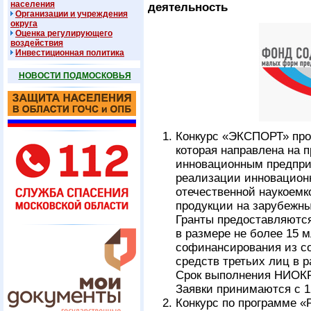
населения
деятельность
Организации и учреждения
округа
Оценка регулирующего
воздействия
Инвестиционная политика
НОВОСТИ ПОДМОСКОВЬЯ
Конкурс «ЭКСПОРТ» про
которая направлена на 
инновационным предпри
реализации инновационн
отечественной наукоемк
продукции на зарубежны
Гранты предоставляютс
в размере не более 15 
софинансирования из с
средств третьих лиц в 
Срок выполнения НИОКР
Заявки принимаются с 1
Конкурс по программе «