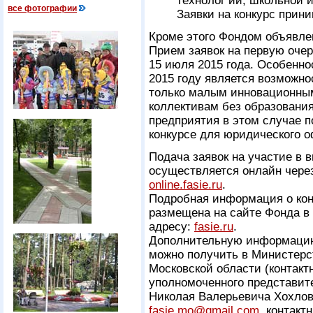
технолог ий, школьной 
все фотографии
Заявки на конкурс прини
Кроме этого Фондом объявлен
Прием заявок на первую очер
15 июля 2015 года. Особенн
2015 году является возможно
только малым инновационным
коллективам без образовани
предприятия в этом случае п
конкурсе для юридического 
Подача заявок на участие в 
осуществляется онлайн чере
online.fasie.ru
.
Подробная информация о кон
размещена на сайте Фонда в
адресу:
fasie.ru
.
Дополнительную информацию
можно получить в Министерс
Московской области (контакт
уполномоченного представит
Николая Валерьевича Хохлова
fasie.mo@gmail.com
, контакт