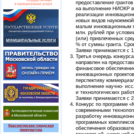
предоставление гранто
на выполнение НИОКР вы
реализации инновационн
новых видов наукоемкой
малым инновационным п
млн. рублей при услови
(или) привлеченных сре
МУНИЦИПАЛЬНЫЕ УСЛУГИ
% от суммы гранта. Сро
Заявки принимаются с 1
Третья очередь конку
направлен на предостав
финансовое обеспечение
инновационных проектов
перспективу коммерциал
выполнение научно- исс
и технологических работ
Заявки принимаются с 27
Конкурс по программе 
современными технолог
разработку инновационн
программных комплексов
Красногорская городская
обеспечения образовате
прокуратура