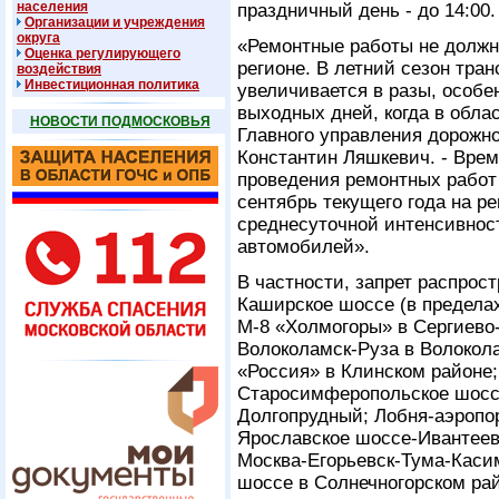
населения
праздничный день - до 14:00.
Организации и учреждения
округа
«Ремонтные работы не должн
Оценка регулирующего
регионе. В летний сезон тра
воздействия
Инвестиционная политика
увеличивается в разы, особе
выходных дней, когда в обла
НОВОСТИ ПОДМОСКОВЬЯ
Главного управления дорожно
Константин Ляшкевич. - Врем
проведения ремонтных работ 
сентябрь текущего года на р
среднесуточной интенсивнос
автомобилей».
В частности, запрет распрос
Каширское шоссе (в пределах
М-8 «Холмогоры» в Сергиево
Волоколамск-Руза в Волоко
«Россия» в Клинском районе; 
Старосимферопольское шоссе 
Долгопрудный; Лобня-аэропор
Ярославское шоссе-Ивантеев
Москва-Егорьевск-Тума-Каси
шоссе в Солнечногорском ра