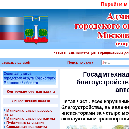
Перейти в
Главная
|
Администрация
|
Официальные до
Поиск по сайту
Сделать стартовой
Госадмтехнад
благоустройств
авт
Контрольно-счетная палата
Пятая часть всех нарушени
Общественная палата
благоустройства, выявлен
Муниципальные правовые
инспекторами за четыре мес
акты
эксплуатацией транспортны
Муниципальные программы
Публичные слушания
Социальная поддержка